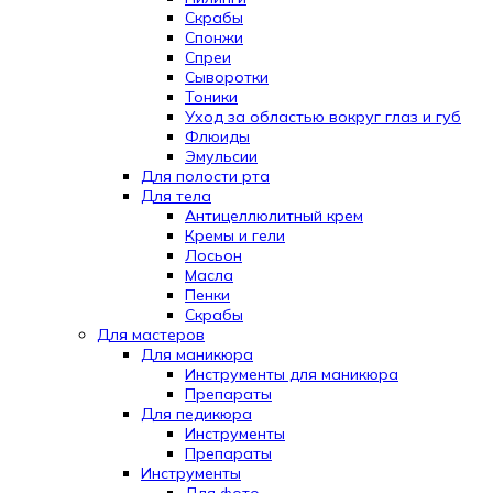
Скрабы
Спонжи
Спреи
Сыворотки
Тоники
Уход за областью вокруг глаз и губ
Флюиды
Эмульсии
Для полости рта
Для тела
Антицеллюлитный крем
Кремы и гели
Лосьон
Масла
Пенки
Скрабы
Для мастеров
Для маникюра
Инструменты для маникюра
Препараты
Для педикюра
Инструменты
Препараты
Инструменты