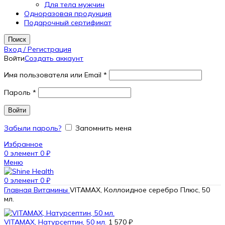
Для тела мужчин
Одноразовая продукция
Подарочный сертификат
Поиск
Вход / Регистрация
Войти
Создать аккаунт
Имя пользователя или Email
*
Пароль
*
Войти
Забыли пароль?
Запомнить меня
Избранное
0
элемент
0
₽
Меню
0
элемент
0
₽
Главная
Витамины
VITAMAX, Коллоидное серебро Плюс, 50
мл.
VITAMAX, Натурсептин, 50 мл.
1 570
₽