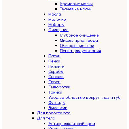
Кремовые маски
Тканевые маски
Масла
Молочко
Наборы
Очищение
Глубокое очищение
Мицеллярная вода
Очищающие гели
Пенка для умывания
Патчи
Пенки
Пилинги
Скрабы
Спонжи
Спреи
Сыворотки
Тоники
Уход за областью вокруг глаз и губ
Флюиды
Эмульсии
Для полости рта
Для тела
Антицеллюлитный крем
Кремы и гели