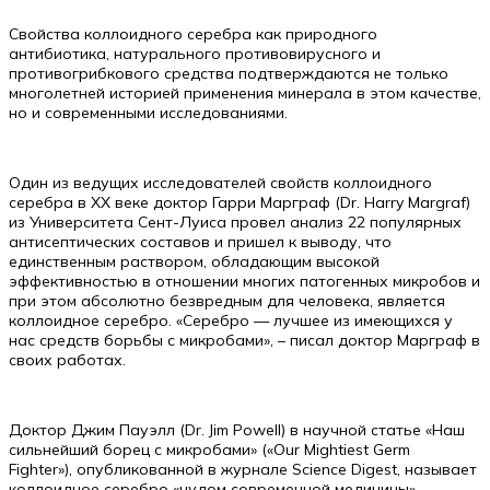
Свойства коллоидного серебра как природного
антибиотика, натурального противовирусного и
противогрибкового средства подтверждаются не только
многолетней историей применения минерала в этом качестве,
но и современными исследованиями.
Один из ведущих исследователей свойств коллоидного
серебра в ХХ веке доктор Гарри Марграф (Dr. Harry Margraf)
из Университета Сент-Луиса провел анализ 22 популярных
антисептических составов и пришел к выводу, что
единственным раствором, обладающим высокой
эффективностью в отношении многих патогенных микробов и
при этом абсолютно безвредным для человека, является
коллоидное серебро. «Серебро — лучшее из имеющихся у
нас средств борьбы с микробами», – писал доктор Марграф в
своих работах.
Доктор Джим Пауэлл (Dr. Jim Powell) в научной статье «Наш
сильнейший борец с микробами» («Our Mightiest Germ
Fighter»), опубликованной в журнале Science Digest, называет
коллоидное серебро «чудом современной медицины».