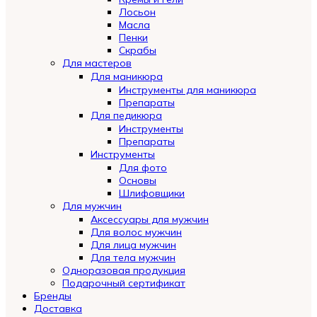
Лосьон
Масла
Пенки
Скрабы
Для мастеров
Для маникюра
Инструменты для маникюра
Препараты
Для педикюра
Инструменты
Препараты
Инструменты
Для фото
Основы
Шлифовщики
Для мужчин
Аксессуары для мужчин
Для волос мужчин
Для лица мужчин
Для тела мужчин
Одноразовая продукция
Подарочный сертификат
Automatically
Бренды
Hierarchic
Доставка