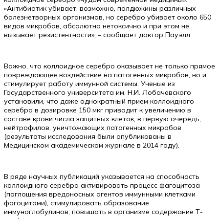
«Антибиотик убивает, возможно, полдюжины различных
болезнетворных организмов, но серебро убивает около 650
видов микробов, абсолютно нетоксично и при этом не
вызывает резистентности», – сообщает доктор Пауэлл.
Важно, что коллоидное серебро оказывает не только прямое
повреждающее воздействие на патогенных микробов, но и
стимулирует работу иммунной системы. Ученые из
Государственного университета им. Н.И. Лобачевского
установили, что даже однократный прием коллоидного
серебра в дозировке 150 мкг приводит к увеличению в
составе крови числа защитных клеток, в первую очередь,
нейтрофилов, уничтожающих патогенных микробов
(результаты исследования были опубликованы в
Медицинском академическом журнале в 2014 году).
В ряде научных публикаций указывается на способность
коллоидного серебра активировать процесс фагоцитоза
(поглощения вредоносных агентов иммунными клетками
фагоцитами), стимулировать образование
иммуноглобулинов, повышать в организме содержание Т-