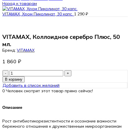
Назад к товарам
VITAMAX, Хром Пиколинат, 30 капс.
1 290
₽
VITAMAX, Коллоидное серебро Плюс, 50
мл.
Бренд:
VITAMAX
1 860
₽
Количество
товара
В корзину
VITAMAX,
Добавить в список желаний
Коллоидное
0
Человек смотрят этот товар прямо сейчас!
серебро
Плюс,
50
Описание
мл.
Рост антибиотикорезистентности и осознание важности
бережного отношения к дружественным микроорганизмам