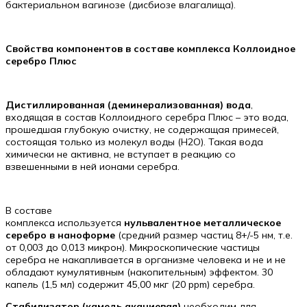
бактериальном вагинозе (дисбиозе влагалища).
Свойства компонентов в составе комплекса Коллоидное
серебро Плюс
Дистиллированная (деминерализованная) вода
,
входящая в состав Коллоидного серебра Плюс – это вода,
прошедшая глубокую очистку, не содержащая примесей,
состоящая только из молекул воды (H2O). Такая вода
химически не активна, не вступает в реакцию со
взвешенными в ней ионами серебра.
В составе
комплекса используется
нульвалентное металлическое
серебро в наноформе
(средний размер частиц 8+/-5 нм, т.е.
от 0,003 до 0,013 микрон). Микроскопические частицы
серебра не накапливается в организме человека и не и не
обладают кумулятивным (накопительным) эффектом. 30
капель (1,5 мл) содержит 45,00 мкг (20 ppm) серебра.
Стабилизатор (камедь акациевая)
необходим для