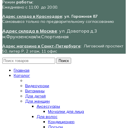
Режим
работы:
Ежедневно с 11:00 до 20:00.
Адрес склада в Краснодаре
: ул. Гаражная 87
Самовывоз только по предварительному согласованию
Адрес склада в Москве
: ул. Доватора д.3
м.Фрунзенская/м.Спортивная
Адрес магазина в Санкт-Петербурге
:
Лиговский проспект
50, литер Р, 2 этаж, 11 офис
Поиск
Главная
Каталог
Видеоуроки
Витамины
Для детей
Для женщин
Аксессуары
Мочалки для лица
Для волос
Кондиционер
Лосьон