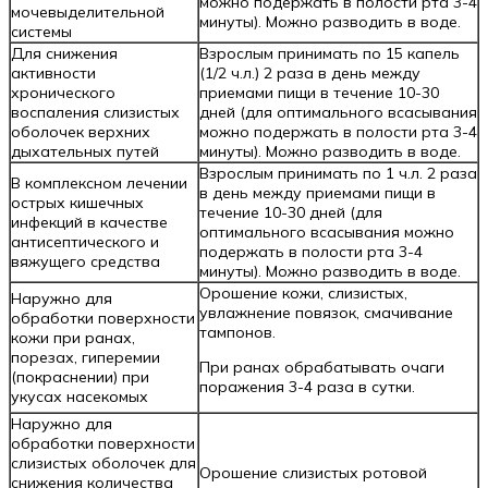
можно подержать в полости рта 3-4
мочевыделительной
минуты). Можно разводить в воде.
системы
Для снижения
Взрослым принимать по 15 капель
активности
(1/2 ч.л.) 2 раза в день между
хронического
приемами пищи в течение 10-30
воспаления слизистых
дней (для оптимального всасывания
оболочек верхних
можно подержать в полости рта 3-4
дыхательных путей
минуты). Можно разводить в воде.
Взрослым принимать по 1 ч.л. 2 раза
В комплексном лечении
в день между приемами пищи в
острых кишечных
течение 10-30 дней (для
инфекций в качестве
оптимального всасывания можно
антисептического и
подержать в полости рта 3-4
вяжущего средства
минуты). Можно разводить в воде.
Орошение кожи, слизистых,
Наружно для
увлажнение повязок, смачивание
обработки поверхности
тампонов.
кожи при ранах,
порезах, гиперемии
При ранах обрабатывать очаги
(покраснении) при
поражения 3-4 раза в сутки.
укусах насекомых
Наружно для
обработки поверхности
слизистых оболочек для
Орошение слизистых ротовой
снижения количества