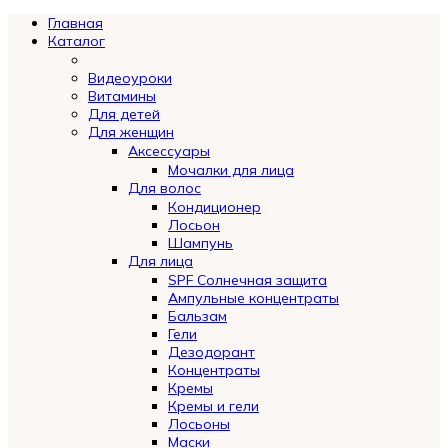
Главная
Каталог
Видеоуроки
Витамины
Для детей
Для женщин
Аксессуары
Мочалки для лица
Для волос
Кондиционер
Лосьон
Шампунь
Для лица
SPF Солнечная защита
Ампульные концентраты
Бальзам
Гели
Дезодорант
Концентраты
Кремы
Кремы и гели
Лосьоны
Маски