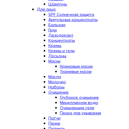
Шампунь
Для лица
SPF Солнечная защита
Ампульные концентраты
Бальзам
Гели
Дезодорант
Концентраты
Кремы
Кремы и гели
Лосьоны
Маски
Кремовые маски
Тканевые маски
Масла
Молочко
Наборы
Очищение
Глубокое очищение
Мицеллярная вода
Очищающие гели
Пенка для умывания
Патчи
Пенки
Пилинги