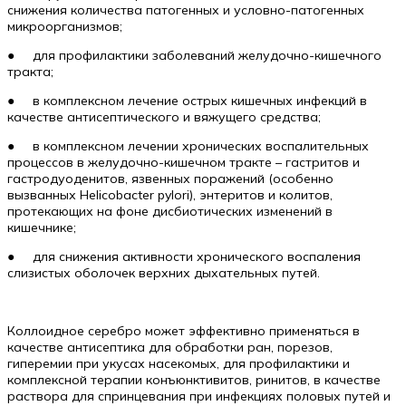
снижения количества патогенных и условно-патогенных
микроорганизмов;
● для профилактики заболеваний желудочно-кишечного
тракта;
● в комплексном лечение острых кишечных инфекций в
качестве антисептического и вяжущего средства;
● в комплексном лечении хронических воспалительных
процессов в желудочно-кишечном тракте – гастритов и
гастродуоденитов, язвенных поражений (особенно
вызванных Helicobacter pylori), энтеритов и колитов,
протекающих на фоне дисбиотических изменений в
кишечнике;
● для снижения активности хронического воспаления
слизистых оболочек верхних дыхательных путей.
Коллоидное серебро может эффективно применяться в
качестве антисептика для обработки ран, порезов,
гиперемии при укусах насекомых, для профилактики и
комплексной терапии конъюнктивитов, ринитов, в качестве
раствора для спринцевания при инфекциях половых путей и