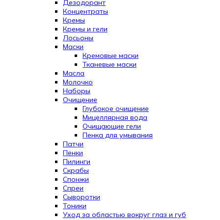
Дезодорант
Концентраты
Кремы
Кремы и гели
Лосьоны
Маски
Кремовые маски
Тканевые маски
Масла
Молочко
Наборы
Очищение
Глубокое очищение
Мицеллярная вода
Очищающие гели
Пенка для умывания
Патчи
Пенки
Пилинги
Скрабы
Спонжи
Спреи
Сыворотки
Тоники
Уход за областью вокруг глаз и губ