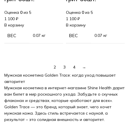
Оценка
0
из 5
Оценка
0
из 5
1 100
₽
1 100
₽
В корзину
В корзину
ВЕС
0.07 кг
ВЕС
0.07 кг
1
2
3
4
→
Мужская косметика Golden Trace: когда уход повышает
авторитет
Мужская косметика в интернет-магазине Shine Health дарит
вам билет в мир роскошного ухода. Забудьте о скучных
флаконах и средствах, которые «работают для всех».
Golden Trace — это бренд, который знает, чего хочет
мужская кожа. Здесь стиль встречается с наукой, а
результат – это солидная внешность и авторитет.