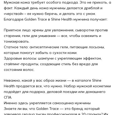
Мужская кожа требует особого подхода. Это не прихоть, а
факт. Каждый день кожа мужчины делается дряблой и
«черствой» – ее нужно беречь, и делать это с умом.
Благодаря Golden Trace в Shine Health мужчина получает:
Приятное лицо: кремы для увлажнения, сыворотки против
старения, гели для умывания — все, чтобы освежить и
тонизировать.
Статное тело: антисептические гели, питающие лосьоны,
которые помогут забыть о сухости кожи.
Здоровые волосы: шампуни с укрепляющим эффектом,
стайлинг-продукты, создающие стиль без вреда для
состояния волос.
Неважно, какой у вас образ жизни — в каталоге Shine
Health продается все, что нужно. Набор мужской косметики
подойдет для подарка, деловой поездки или домашнего
СПА.
Именно здесь укрепляется самооценка мужчины
Знаете ли вы, что Golden Trace — это бренд, который
завоевал сердца тысяч профессионалов в 20 странах? Их