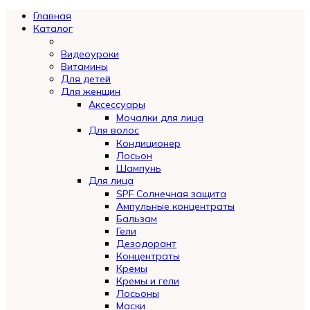
Главная
Каталог
Видеоуроки
Витамины
Для детей
Для женщин
Аксессуары
Мочалки для лица
Для волос
Кондиционер
Лосьон
Шампунь
Для лица
SPF Солнечная защита
Ампульные концентраты
Бальзам
Гели
Дезодорант
Концентраты
Кремы
Кремы и гели
Лосьоны
Маски