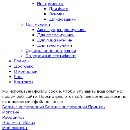
Инструменты
Для фото
Основы
Шлифовщики
Для мужчин
Аксессуары для мужчин
Для волос мужчин
Для лица мужчин
Для тела мужчин
Одноразовая продукция
Подарочный сертификат
Бренды
Automatically
Доставка
Hierarchic
О компании
Categories
Блог
in
Контакты
Menu
-
Мы используем файлы cookie, чтобы улучшить ваш опыт на
Version
нашем веб-сайте. Просмотрев этот сайт, вы соглашаетесь на
2.0.12
использование файлов cookie.
|
Больше информации
Больше информации
Принять
Author:
Магазин
Atakan
Избранное
Au
0
элемент
Заказ
|
Мой аккаунт
Docs: