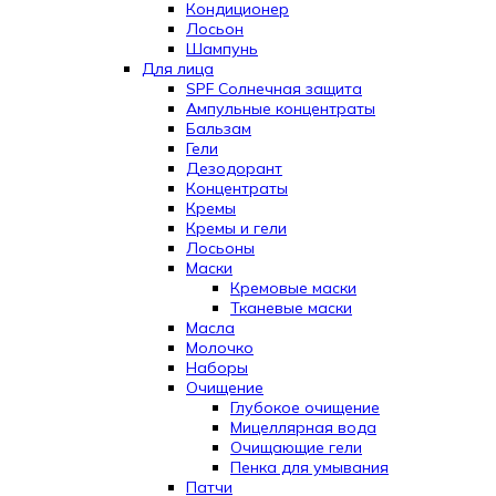
Кондиционер
Лосьон
Шампунь
Для лица
SPF Солнечная защита
Ампульные концентраты
Бальзам
Гели
Дезодорант
Концентраты
Кремы
Кремы и гели
Лосьоны
Маски
Кремовые маски
Тканевые маски
Масла
Молочко
Наборы
Очищение
Глубокое очищение
Мицеллярная вода
Очищающие гели
Пенка для умывания
Патчи