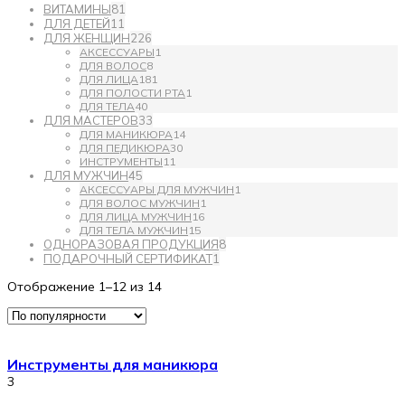
ВИТАМИНЫ
81
ДЛЯ ДЕТЕЙ
11
ДЛЯ ЖЕНЩИН
226
АКСЕССУАРЫ
1
ДЛЯ ВОЛОС
8
ДЛЯ ЛИЦА
181
ДЛЯ ПОЛОСТИ РТА
1
ДЛЯ ТЕЛА
40
ДЛЯ МАСТЕРОВ
33
ДЛЯ МАНИКЮРА
14
ДЛЯ ПЕДИКЮРА
30
ИНСТРУМЕНТЫ
11
ДЛЯ МУЖЧИН
45
АКСЕССУАРЫ ДЛЯ МУЖЧИН
1
ДЛЯ ВОЛОС МУЖЧИН
1
ДЛЯ ЛИЦА МУЖЧИН
16
ДЛЯ ТЕЛА МУЖЧИН
15
ОДНОРАЗОВАЯ ПРОДУКЦИЯ
8
ПОДАРОЧНЫЙ СЕРТИФИКАТ
1
Отображение 1–12 из 14
Инструменты для маникюра
3