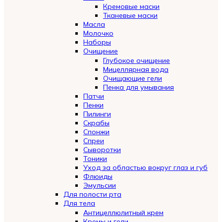
Кремовые маски
Тканевые маски
Масла
Молочко
Наборы
Очищение
Глубокое очищение
Мицеллярная вода
Очищающие гели
Пенка для умывания
Патчи
Пенки
Пилинги
Скрабы
Спонжи
Спреи
Сыворотки
Тоники
Уход за областью вокруг глаз и губ
Флюиды
Эмульсии
Для полости рта
Для тела
Антицеллюлитный крем
Кремы и гели