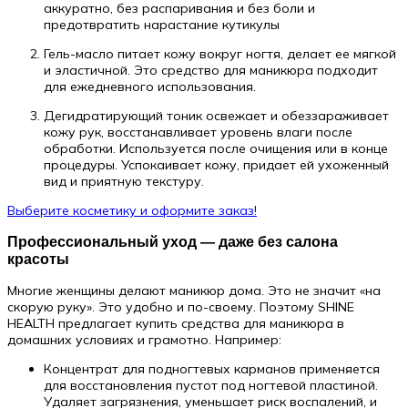
аккуратно, без распаривания и без боли и
предотвратить нарастание кутикулы
Гель-масло питает кожу вокруг ногтя, делает ее мягкой
и эластичной. Это средство для маникюра подходит
для ежедневного использования.
Дегидратирующий тоник освежает и обеззараживает
кожу рук, восстанавливает уровень влаги после
обработки. Используется после очищения или в конце
процедуры. Успокаивает кожу, придает ей ухоженный
вид и приятную текстуру.
Выберите косметику и оформите заказ!
Профессиональный уход — даже без салона
красоты
Многие женщины делают маникюр дома. Это не значит «на
скорую руку». Это удобно и по-своему. Поэтому SHINE
HEALTH предлагает купить средства для маникюра в
домашних условиях и грамотно. Например:
Концентрат для подногтевых карманов применяется
для восстановления пустот под ногтевой пластиной.
Удаляет загрязнения, уменьшает риск воспалений, и