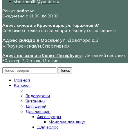
shine.health@yandex.ru
Режим
работы:
Ежедневно с 11:00 до 20:00.
Адрес склада в Краснодаре
: ул. Гаражная 87
Самовывоз только по предварительному согласованию
Адрес склада в Москве
: ул. Доватора д.3
м.Фрунзенская/м.Спортивная
Адрес магазина в Санкт-Петербурге
:
Лиговский проспект
50, литер Р, 2 этаж, 11 офис
Поиск
Главная
Каталог
Видеоуроки
Витамины
Для детей
Для женщин
Аксессуары
Мочалки для лица
Для волос