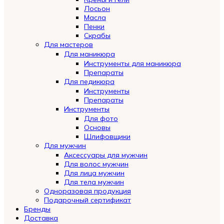
Лосьон
Масла
Пенки
Скрабы
Для мастеров
Для маникюра
Инструменты для маникюра
Препараты
Для педикюра
Инструменты
Препараты
Инструменты
Для фото
Основы
Шлифовщики
Для мужчин
Аксессуары для мужчин
Для волос мужчин
Для лица мужчин
Для тела мужчин
Одноразовая продукция
Подарочный сертификат
Бренды
Automatically
Доставка
Hierarchic