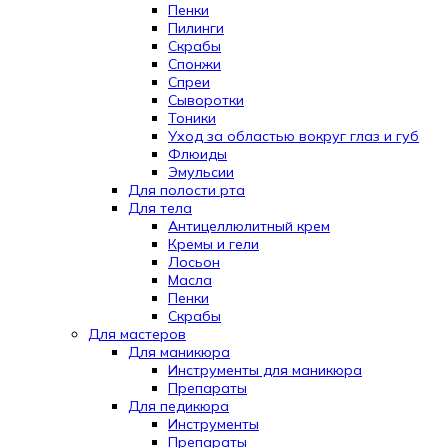
Пенки
Пилинги
Скрабы
Спонжи
Спреи
Сыворотки
Тоники
Уход за областью вокруг глаз и губ
Флюиды
Эмульсии
Для полости рта
Для тела
Антицеллюлитный крем
Кремы и гели
Лосьон
Масла
Пенки
Скрабы
Для мастеров
Для маникюра
Инструменты для маникюра
Препараты
Для педикюра
Инструменты
Препараты