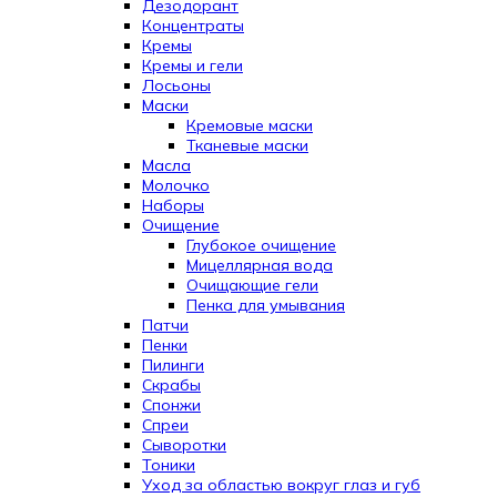
Дезодорант
Концентраты
Кремы
Кремы и гели
Лосьоны
Маски
Кремовые маски
Тканевые маски
Масла
Молочко
Наборы
Очищение
Глубокое очищение
Мицеллярная вода
Очищающие гели
Пенка для умывания
Патчи
Пенки
Пилинги
Скрабы
Спонжи
Спреи
Сыворотки
Тоники
Уход за областью вокруг глаз и губ