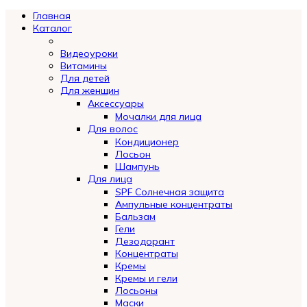
Главная
Каталог
Видеоуроки
Витамины
Для детей
Для женщин
Аксессуары
Мочалки для лица
Для волос
Кондиционер
Лосьон
Шампунь
Для лица
SPF Солнечная защита
Ампульные концентраты
Бальзам
Гели
Дезодорант
Концентраты
Кремы
Кремы и гели
Лосьоны
Маски