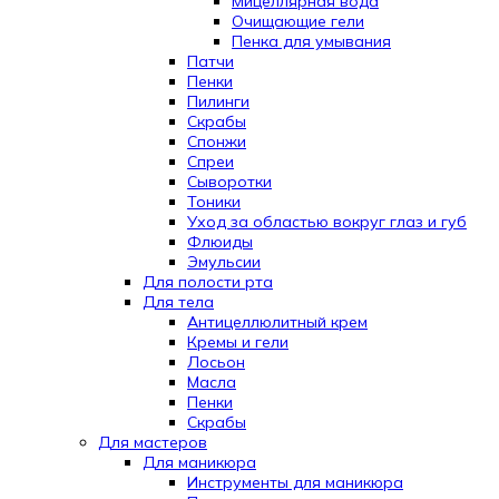
Мицеллярная вода
Очищающие гели
Пенка для умывания
Патчи
Пенки
Пилинги
Скрабы
Спонжи
Спреи
Сыворотки
Тоники
Уход за областью вокруг глаз и губ
Флюиды
Эмульсии
Для полости рта
Для тела
Антицеллюлитный крем
Кремы и гели
Лосьон
Масла
Пенки
Скрабы
Для мастеров
Для маникюра
Инструменты для маникюра