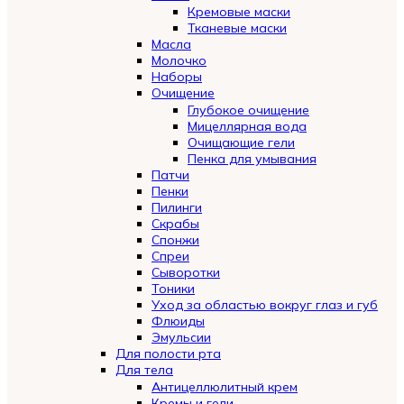
Кремовые маски
Тканевые маски
Масла
Молочко
Наборы
Очищение
Глубокое очищение
Мицеллярная вода
Очищающие гели
Пенка для умывания
Патчи
Пенки
Пилинги
Скрабы
Спонжи
Спреи
Сыворотки
Тоники
Уход за областью вокруг глаз и губ
Флюиды
Эмульсии
Для полости рта
Для тела
Антицеллюлитный крем
Кремы и гели