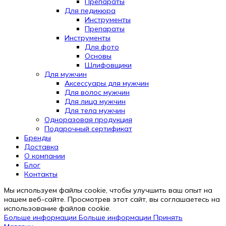
Препараты
Для педикюра
Инструменты
Препараты
Инструменты
Для фото
Основы
Шлифовщики
Для мужчин
Аксессуары для мужчин
Для волос мужчин
Для лица мужчин
Для тела мужчин
Одноразовая продукция
Подарочный сертификат
Бренды
Automatically
Доставка
Hierarchic
О компании
Categories
Блог
in
Контакты
Menu
-
Мы используем файлы cookie, чтобы улучшить ваш опыт на
Version
нашем веб-сайте. Просмотрев этот сайт, вы соглашаетесь на
2.0.12
использование файлов cookie.
|
Больше информации
Больше информации
Принять
Author: