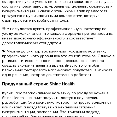
сыворотки нужно учесть не только тип кожи, но и ее текущее
состояние, реактивность, уровень увлажнения, склонность к
гиперпигментации. В связи с этим Shine Health предлагает
продукцию с мультиактивными комплексами, которые
адаптируются к потребностям кожи.
🎯 У нас удается купить профессиональную косметику по
уходу за кожей, зная, что каждая формула протестирована,
имеет доказанную эффективность и соответствует
дерматологическим стандартам.
💖 Многие до сих пор воспринимают уходовую косметику
профессионального уровня как что-то избыточное. Однако в
реальности, использование проверенных, эффективных
средств экономит деньги и время. Вместо того чтобы
бесконечно тестировать масс-маркет, покупатель выбирает
одно решение, которое действительно работает.
Продуманный сервис Shine Health
Купить профессиональную косметику по уходу за кожей в
Shine Health — значит получить доступ к наукоемким
разработкам. Это косметика, которая не просто увлажняет
или питает, а воздействует на механизмы старения,
гиперпигментации, воспалений. Это точечный подход,
основанный на биохимических процессах, а не на