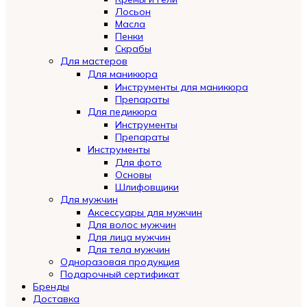
Лосьон
Масла
Пенки
Скрабы
Для мастеров
Для маникюра
Инструменты для маникюра
Препараты
Для педикюра
Инструменты
Препараты
Инструменты
Для фото
Основы
Шлифовщики
Для мужчин
Аксессуары для мужчин
Для волос мужчин
Для лица мужчин
Для тела мужчин
Одноразовая продукция
Подарочный сертификат
Бренды
Automatically
Доставка
Hierarchic