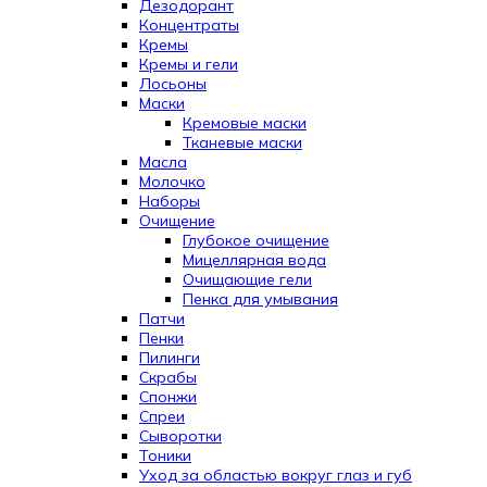
Дезодорант
Концентраты
Кремы
Кремы и гели
Лосьоны
Маски
Кремовые маски
Тканевые маски
Масла
Молочко
Наборы
Очищение
Глубокое очищение
Мицеллярная вода
Очищающие гели
Пенка для умывания
Патчи
Пенки
Пилинги
Скрабы
Спонжи
Спреи
Сыворотки
Тоники
Уход за областью вокруг глаз и губ