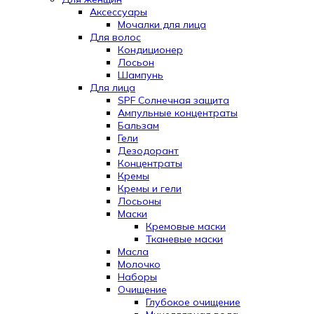
Аксессуары
Мочалки для лица
Для волос
Кондиционер
Лосьон
Шампунь
Для лица
SPF Солнечная защита
Ампульные концентраты
Бальзам
Гели
Дезодорант
Концентраты
Кремы
Кремы и гели
Лосьоны
Маски
Кремовые маски
Тканевые маски
Масла
Молочко
Наборы
Очищение
Глубокое очищение