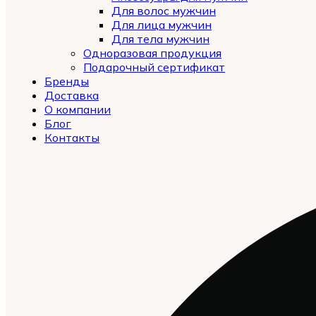
Для волос мужчин
Для лица мужчин
Для тела мужчин
Одноразовая продукция
Подарочный сертификат
Automatically
Бренды
Hierarchic
Доставка
Categories
О компании
in
Блог
Menu
Контакты
-
Version
2.0.12
|
Author:
Atakan
Au
|
Docs:
https://atakanau.blogspot.com/2021/01/auto
category-
menu-