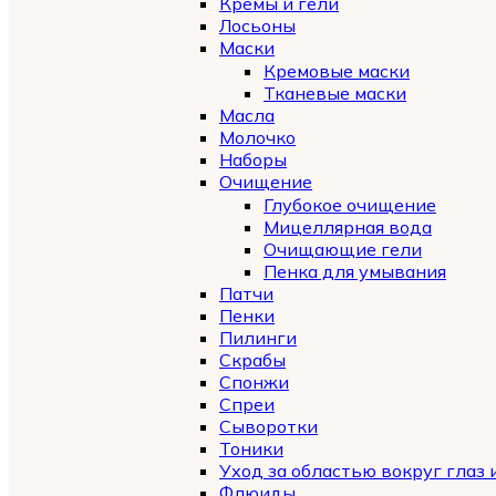
Кремы и гели
Лосьоны
Маски
Кремовые маски
Тканевые маски
Масла
Молочко
Наборы
Очищение
Глубокое очищение
Мицеллярная вода
Очищающие гели
Пенка для умывания
Патчи
Пенки
Пилинги
Скрабы
Спонжи
Спреи
Сыворотки
Тоники
Уход за областью вокруг глаз 
Флюиды