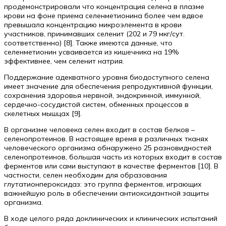
продемонстрировали что концентрация селена в плазме
крови на фоне приема селенметионина более чем вдвое
превышала концентрацию микроэлемента в крови
участников, принимавших селенит (202 и 79 мкг/сут.
соответственно) [8]. Также имеются данные, что
селенметионин усваивается из кишечника на 19%
эффективнее, чем селенит натрия.
Поддержание адекватного уровня биодоступного селена
имеет значение для обеспечения репродуктивной функции,
сохранения здоровья нервной, эндокринной, иммунной,
сердечно-сосудистой систем, обменных процессов в
скелетных мышцах [9].
В организме человека селен входит в состав белков –
селенопротеинов. В настоящее время в различных тканях
человеческого организма обнаружено 25 разновидностей
селенопротеинов, большая часть из которых входит в состав
ферментов или сами выступают в качестве ферментов [10]. В
частности, селен необходим для образования
глутатионпероксидаз: это группа ферментов, играющих
важнейшую роль в обеспечении антиоксидантной защиты
организма.
В ходе целого ряда доклинических и клинических испытаний