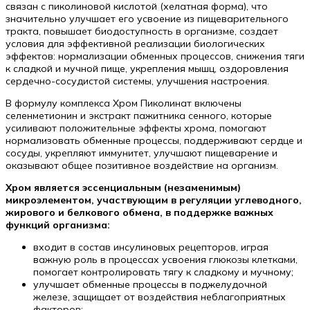
связан с пиколиновой кислотой (хелатная форма), что
значительно улучшает его усвоение из пищеварительного
тракта, повышает биодоступность в организме, создает
условия для эффективной реализации биологических
эффектов: нормализации обменных процессов, снижения тяги
к сладкой и мучной пище, укрепления мышц, оздоровления
сердечно-сосудистой системы, улучшения настроения.
В формулу комплекса Хром Пиколинат включены
селенметионин и экстракт пажитника сенного, которые
усиливают положительные эффекты хрома, помогают
нормализовать обменные процессы, поддерживают сердце и
сосуды, укрепляют иммунитет, улучшают пищеварение и
оказывают общее позитивное воздействие на организм.
Хром является эссенциальным (незаменимым)
микроэлементом, участвующим в регуляции углеводного,
жирового и белкового обмена, в поддержке важных
функций организма:
входит в состав инсулиновых рецепторов, играя
важную роль в процессах усвоения глюкозы клетками,
помогает контролировать тягу к сладкому и мучному;
улучшает обменные процессы в поджелудочной
железе, защищает от воздействия неблагоприятных
факторов;