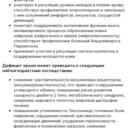
участвует в регуляции уровня липидов в плазме крови,
способствуя профилактике атеросклероза и связанных
с ним осложнений (инфарктов, инсультов, сосудистой
деменции);
помогает поддерживать когнитивные функции мозга,
активизировать процессы образования новых
нейронов (нейрогенез) и связей (нейропластичность),
способствует профилактике болезней Альцгеймера и
Паркинсона;
принимает участие в регуляции синтеза коллагена и
поддержании молодости кожи.
Дефицит хрома может приводить к следующим
неблагоприятным последствиям:
снижение чувствительности инсулиновых рецепторов
(инсулинорезистентность), что приводит к нарушениям
углеводного обмена, повышению риска развития
сахарного диабета 2 типа, метаболического синдрома,
ожирения, жирового гепатоза (жировая дистрофия
печени);
повышенная утомляемость, бессонница, головные боли,
невралгии, нарушения кожной чувствительности,
координации движений, ухудшение переносимости
физических и психических нагрузок, снижение