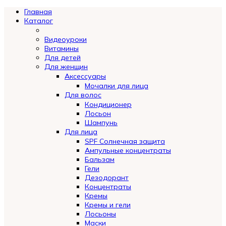
Главная
Каталог
Видеоуроки
Витамины
Для детей
Для женщин
Аксессуары
Мочалки для лица
Для волос
Кондиционер
Лосьон
Шампунь
Для лица
SPF Солнечная защита
Ампульные концентраты
Бальзам
Гели
Дезодорант
Концентраты
Кремы
Кремы и гели
Лосьоны
Маски