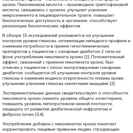
хрома. Пиколиновая кислота – производное триптофановой
кислоты, связываясь с хромом, улучшает усвоение
микроэлемента в пищеварительном тракте, повышает
биологическую доступность в организме, способствует
реализации биологических эффектов.
В обзоре 15 исследований указывается на улучшение
контроля уровня глюкозы, оптимизации липидного профиля и
снижении потребности в приеме гипогликемических
препаратов у пациентов с сахарным диабетом 2 типа на
фоне употребления пиколината хрома [1]. Положительный
эффект, связанный с приемом пиколината хрома, был
отмечен у пациентов с плохо контролируемым сахарным
диабетом: сообщается об улучшении контроля уровня
глюкозы и снижении индекса атерогенности плазмы крови,
улучшении усвоения глюкозы скелетными мышцами [2].
Экспериментальные данные свидетельствуют о способности
пиколината хрома снижать уровень общего холестерина,
повышать уровень липопротеинов низкой плотности,
защищать от развития диабетической нефропатии и
фиброза почек [3,4].
Употребление добавок с пиколинатом хрома помогает
корректировать пищевые привычки людям, страдающим