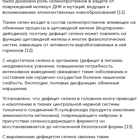
была доказана роль селенопротеинов в защите от
повреждений молекул ДНК и мутаций, ведущих к
возникновению злокачественных новообразований [11].
Также селен входит в состав селенопротеинов, влияющих на
обменные процессы в щитовидной железе (йодтиронин-
дейодиназ), поэтому дефицит селена может повлиять на
функцию щитовидной железы и многих физиологических
систем, зависящих от активности вырабатываемых в ней
гормонов [12].
С недостатком селена в организме (дефицит в питании,
неадекватное усвоение, повышенная потребность,
интенсивное выведение) связывают такие заболевания и
состояния как сердечно-сосудистые болезни, мышечная
слабость, бесплодие, половые дисфункции, обменные
нарушения.
Установлено, что дефицит селена в головном мозге приводит
к накоплению в тканях центральной нервной системы
токсичного соединения R-сульфоксида (продукта окисления
аминокислоты метионина), повреждающего нейроны: в
присутствии селеносодержащего фермента он
восстанавливается до нетоксичной безопасной формы [13].
С выраженным дефицитом селена связаны такие