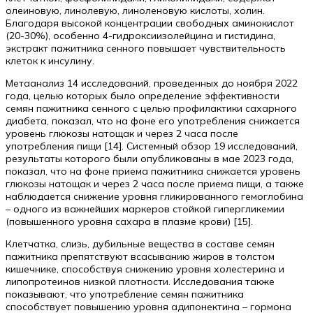
олеиновую, линолевую, линоленовую кислоты, холин.
Благодаря высокой концентрации свободных аминокислот
(20-30%), особенно 4-гидроксиизолейцина и гистидина,
экстракт пажитника сенного повышает чувствительность
клеток к инсулину.
Метаанализ 14 исследований, проведенных до ноября 2022
года, целью которых было определение эффективности
семян пажитника сенного с целью профилактики сахарного
диабета, показал, что на фоне его употребления снижается
уровень глюкозы натощак и через 2 часа после
употребления пищи [14]. Системный обзор 19 исследований,
результаты которого были опубликованы в мае 2023 года,
показал, что на фоне приема пажитника снижается уровень
глюкозы натощак и через 2 часа после приема пищи, а также
наблюдается снижение уровня гликированного гемоглобина
– одного из важнейших маркеров стойкой гипергликемии
(повышенного уровня сахара в плазме крови) [15].
Клетчатка, слизь, дубильные вещества в составе семян
пажитника препятствуют всасыванию жиров в толстом
кишечнике, способствуя снижению уровня холестерина и
липопротеинов низкой плотности. Исследования также
показывают, что употребление семян пажитника
способствует повышению уровня адипонектина – гормона