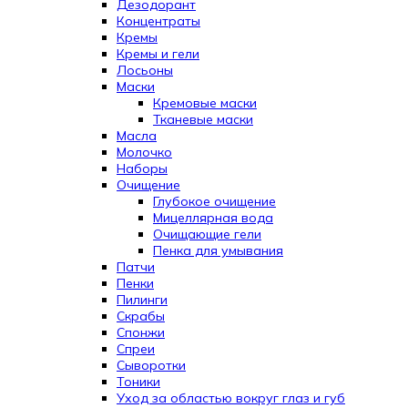
Дезодорант
Концентраты
Кремы
Кремы и гели
Лосьоны
Маски
Кремовые маски
Тканевые маски
Масла
Молочко
Наборы
Очищение
Глубокое очищение
Мицеллярная вода
Очищающие гели
Пенка для умывания
Патчи
Пенки
Пилинги
Скрабы
Спонжи
Спреи
Сыворотки
Тоники
Уход за областью вокруг глаз и губ