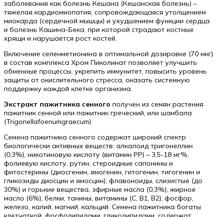
заболевания как болезнь Кешана (Кешанская болезнь) –
тяжелая кардиомиопатия, сопровождающаяся утолщением
миокарда (сердечной мышцы) и ухудшением функции сердца
и болезнь Кашина-Бека, при которой страдают костные
хрящи и нарушается рост костей.
Включение селенметионина в оптимальной дозировке (70 мкг)
в состав комплекса Хром Пиколинат позволяет улучшить
обменные процессы, укрепить иммунитет, повысить уровень
защиты от окислительного стресса, оказать системную
поддержку каждой клетке организма.
Экстракт пажитника сенного
получен из семян растения
пажитник сенной или пажитник греческий, или шамбала
(Trigonellafoenumgraecum).
Семена пажитника сенного содержат широкий спектр
биологически активных веществ: алкалоид тригонеллин
(0,3%), никотиновую кислоту (витамин РР) – 3,5-18 мг%,
фолиевую кислоту, рутин, стероидные сапонины и
фитостерины (диосгенин, ямогенин, гитогенин, тигогенин и
гликозиды диосцин и ямосцин), флавоноиды, слизистые (до
30%) и горькие вещества, эфирные масла (0,3%), жирное
масло (6%), белки, танины, витамины (С, В1, В2), фосфор,
железо, калий, магний, кальций. Семена пажитника богаты
клетчаткой, фосфолипидами, гликолипидами, содержат