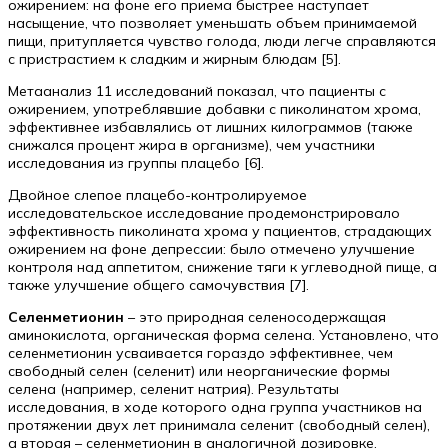
ожирением: на фоне его приема быстрее наступает
насыщение, что позволяет уменьшать объем принимаемой
пищи, притупляется чувство голода, люди легче справляются
с пристрастием к сладким и жирным блюдам [5].
Метаанализ 11 исследований показал, что пациенты с
ожирением, употреблявшие добавки с пиколинатом хрома,
эффективнее избавлялись от лишних килограммов (также
снижался процент жира в организме), чем участники
исследования из группы плацебо [6].
Двойное слепое плацебо-контролируемое
исследовательское исследование продемонстрировало
эффективность пиколината хрома у пациентов, страдающих
ожирением на фоне депрессии: было отмечено улучшение
контроля над аппетитом, снижение тяги к углеводной пище, а
также улучшение общего самочувствия [7].
Селенметионин
– это природная селеносодержащая
аминокислота, органическая форма селена. Установлено, что
селенметионин усваивается гораздо эффективнее, чем
свободный селен (селенит) или неорганические формы
селена (например, селенит натрия). Результаты
исследования, в ходе которого одна группа участников на
протяжении двух лет принимала селенит (свободный селен),
а вторая – селенметионин в аналогичной дозировке,