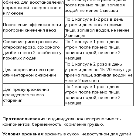
обмена, для восстановления
после приема пищи, запивая
нормальной толерантности
водой, не менее 1 месяца
к глюкозе
По 1 капсуле 1-2 раз в день
Повышение эффективности
утром и днем после приема
программ снижения веса
пищи, запивая водой, не менее
2 месяцев
Снижение риска развития
По 1 капсуле 1 раз в день
атеросклероза, сахарного
утром после приема пищи,
диабета типа 2, особенно у
запивая водой, не менее 2
пожилых людей
месяцев
По 1 капсуле 2 раза в день
Для коррекции веса при
утром и днем за 15-20 минут до
алиментарном ожирении
приема пищи, запивая водой, не
менее 2 месяцев
По 1 капсуле 1 раз в день
Для предупреждения
утром после приема пищи,
преждевременного
запивая водой, не менее 2
старения
месяцев
Противопоказания:
индивидуальная непереносимость
компонентов, беременность, кормление грудью.
Условия хранения
: хранить в сухом, недоступном для детей