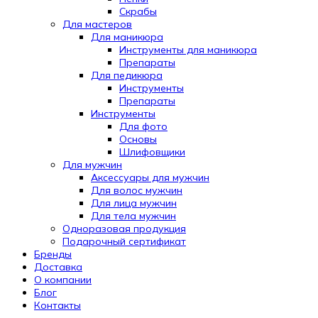
Скрабы
Для мастеров
Для маникюра
Инструменты для маникюра
Препараты
Для педикюра
Инструменты
Препараты
Инструменты
Для фото
Основы
Шлифовщики
Для мужчин
Аксессуары для мужчин
Для волос мужчин
Для лица мужчин
Для тела мужчин
Одноразовая продукция
Подарочный сертификат
Automatically
Бренды
Hierarchic
Доставка
Categories
О компании
in
Блог
Menu
Контакты
-