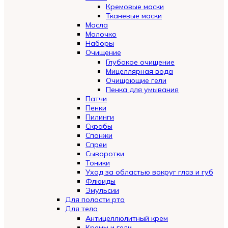
Кремовые маски
Тканевые маски
Масла
Молочко
Наборы
Очищение
Глубокое очищение
Мицеллярная вода
Очищающие гели
Пенка для умывания
Патчи
Пенки
Пилинги
Скрабы
Спонжи
Спреи
Сыворотки
Тоники
Уход за областью вокруг глаз и губ
Флюиды
Эмульсии
Для полости рта
Для тела
Антицеллюлитный крем
Кремы и гели