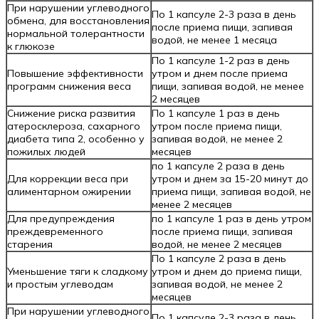
При нарушении углеводного
По 1 капсуле 2-3 раза в день
обмена, для восстановления
после приема пищи, запивая
нормальной толерантности
водой, не менее 1 месяца
к глюкозе
По 1 капсуле 1-2 раз в день
Повышение эффективности
утром и днем после приема
программ снижения веса
пищи, запивая водой, не менее
2 месяцев
Снижение риска развития
По 1 капсуле 1 раз в день
атеросклероза, сахарного
утром после приема пищи,
диабета типа 2, особенно у
запивая водой, не менее 2
пожилых людей
месяцев
по 1 капсуле 2 раза в день
Для коррекции веса при
утром и днем за 15-20 минут до
алиментарном ожирении
приема пищи, запивая водой, не
менее 2 месяцев
Для предупреждения
по 1 капсуле 1 раз в день утром
преждевременного
после приема пищи, запивая
старения
водой, не менее 2 месяцев
По 1 капсуле 2 раза в день
Уменьшение тяги к сладкому
утром и днем до приема пищи,
и простым углеводам
запивая водой, не менее 2
месяцев
При нарушении углеводного
По 1 капсуле 2-3 раза в день