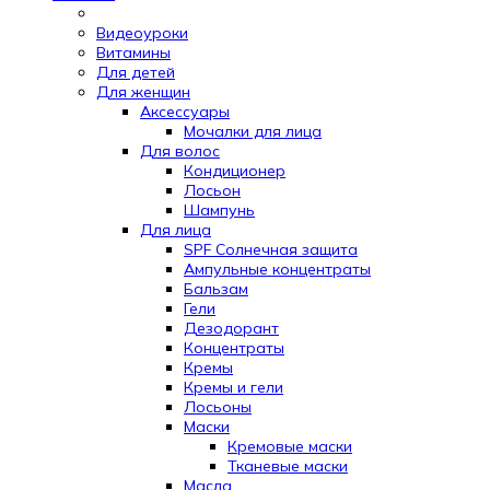
Видеоуроки
Витамины
Для детей
Для женщин
Аксессуары
Мочалки для лица
Для волос
Кондиционер
Лосьон
Шампунь
Для лица
SPF Солнечная защита
Ампульные концентраты
Бальзам
Гели
Дезодорант
Концентраты
Кремы
Кремы и гели
Лосьоны
Маски
Кремовые маски
Тканевые маски
Масла