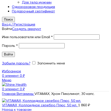
Для тела мужчин
Одноразовая продукция
Подарочный сертификат
Поиск
Вход / Регистрация
Войти
Создать аккаунт
Имя пользователя или Email
*
Пароль
*
Войти
Забыли пароль?
Запомнить меня
Избранное
0
элемент
0
₽
Меню
0
элемент
0
₽
Главная
Витамины
VITAMAX, Хром Пиколинат, 30 капс.
VITAMAX, Коллоидное серебро Плюс, 50 мл.
1 860
₽
Назад к товарам