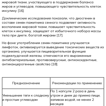
жировой ткани, участвующего в поддержании баланса
жиров и углеводов, повышающего чувствительность клеток
инсулину [16].
Доклинические исследования показали, что диосгенин в
составе семян пажитника сенного подавляет активность
воспаления жировой ткани, повышает чувствительность
клеток к инсулину, защищает от избыточного набора массы
тела при диете, богатой жирами [17].
На фоне употребления семян пажитника улучшается
лимфоток, активизируется выведение токсических веществ из
организма, улучшается пищеварительная функция
поджелудочной железы, отмечаются его выраженные
антибактериальные, противовирусные, антиоксидантные,
антиканцерогенные свойства [18].
Предназначение
Рекомендации по применению
По 1 капсуле 2 раза в день
Уменьшение тяги к сладкому
утром и днем до приема пищи,
и простым углеводам
запивая водой, не менее 2
месяцев