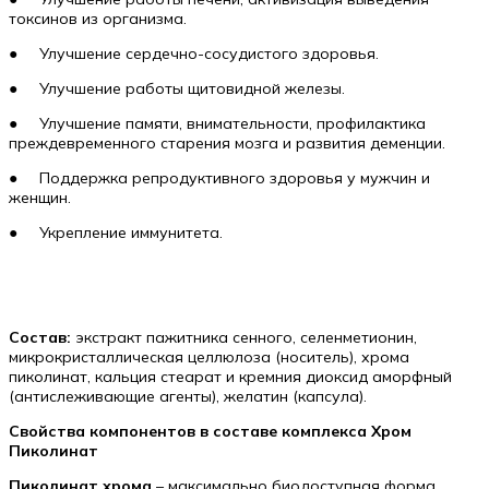
токсинов из организма.
● Улучшение сердечно-сосудистого здоровья.
● Улучшение работы щитовидной железы.
● Улучшение памяти, внимательности, профилактика
преждевременного старения мозга и развития деменции.
● Поддержка репродуктивного здоровья у мужчин и
женщин.
● Укрепление иммунитета.
Состав:
экстракт пажитника сенного, селенметионин,
микрокристаллическая целлюлоза (носитель), хрома
пиколинат, кальция стеарат и кремния диоксид аморфный
(антислеживающие агенты), желатин (капсула).
Свойства компонентов в составе комплекса Хром
Пиколинат
Пиколинат хрома
– максимально биодоступная форма