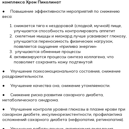
комплекса Хром Пиколинат
● Повышение эффективности мероприятий по снижению
веса:
снижается тяга к нездоровой (сладкой, мучной) пище,
улучшается способность контролировать аппетит
скелетные мышцы и миокард лучше усваивают глюкозу,
улучшается переносимость физических нагрузок,
появляется ощущение «прилива энергии»
улучшаются обменные процессы
активизируются процессы синтеза коллагена, что
позволяет сохранять кожу подтянутой
● Улучшение психоэмоционального состояния, снижение
раздражительности.
● Улучшение качества сна, снижение утомляемости.
● Снижение риска развития сахарного диабета,
метаболического синдрома.
● Улучшение контроля уровня глюкозы в плазме крови при
сахарном диабете, инсулинорезистентности, профилактика
осложнений сахарного диабета (нефропатия, ретинопатия).
● Улучшение работы печени, активизация выведения