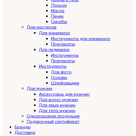
Лосьон
Масла
Пенки
Скрабы
Для мастеров
Для маникюра
Инструменты для маникюра
Препараты
Для педикюра
Инструменты
Препараты
Инструменты
Для фото
Основы
Шлифовщики
Для мужчин
Аксессуары для мужчин
Для волос мужчин
Для лица мужчин
Для тела мужчин
Одноразовая продукция
Подарочный сертификат
Automatically
Бренды
Hierarchic
Доставка