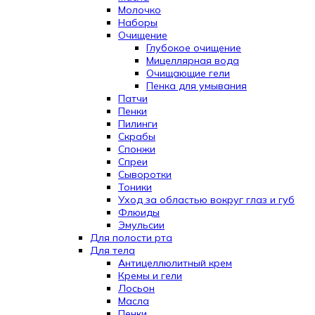
Молочко
Наборы
Очищение
Глубокое очищение
Мицеллярная вода
Очищающие гели
Пенка для умывания
Патчи
Пенки
Пилинги
Скрабы
Спонжи
Спреи
Сыворотки
Тоники
Уход за областью вокруг глаз и губ
Флюиды
Эмульсии
Для полости рта
Для тела
Антицеллюлитный крем
Кремы и гели
Лосьон
Масла
Пенки