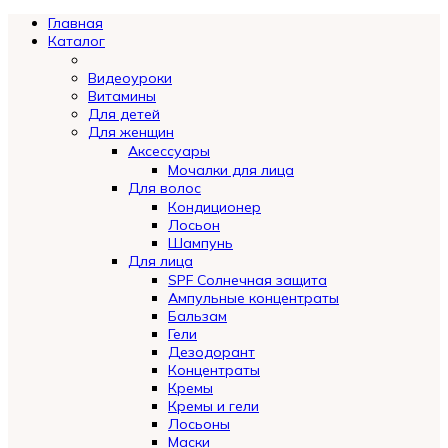
Главная
Каталог
Видеоуроки
Витамины
Для детей
Для женщин
Аксессуары
Мочалки для лица
Для волос
Кондиционер
Лосьон
Шампунь
Для лица
SPF Солнечная защита
Ампульные концентраты
Бальзам
Гели
Дезодорант
Концентраты
Кремы
Кремы и гели
Лосьоны
Маски