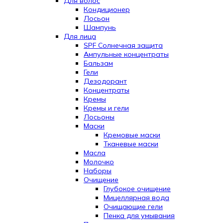
Для волос
Кондиционер
Лосьон
Шампунь
Для лица
SPF Солнечная защита
Ампульные концентраты
Бальзам
Гели
Дезодорант
Концентраты
Кремы
Кремы и гели
Лосьоны
Маски
Кремовые маски
Тканевые маски
Масла
Молочко
Наборы
Очищение
Глубокое очищение
Мицеллярная вода
Очищающие гели
Пенка для умывания