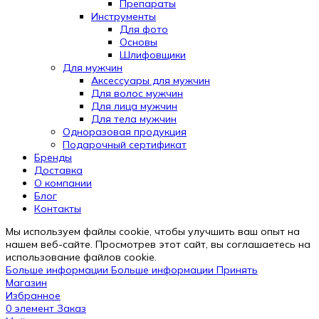
Препараты
Инструменты
Для фото
Основы
Шлифовщики
Для мужчин
Аксессуары для мужчин
Для волос мужчин
Для лица мужчин
Для тела мужчин
Одноразовая продукция
Подарочный сертификат
Бренды
Automatically
Доставка
Hierarchic
О компании
Categories
Блог
in
Контакты
Menu
-
Мы используем файлы cookie, чтобы улучшить ваш опыт на
Version
нашем веб-сайте. Просмотрев этот сайт, вы соглашаетесь на
2.0.12
использование файлов cookie.
|
Больше информации
Больше информации
Принять
Author:
Магазин
Atakan
Избранное
Au
0
элемент
Заказ
|