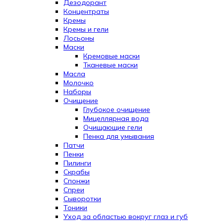
Дезодорант
Концентраты
Кремы
Кремы и гели
Лосьоны
Маски
Кремовые маски
Тканевые маски
Масла
Молочко
Наборы
Очищение
Глубокое очищение
Мицеллярная вода
Очищающие гели
Пенка для умывания
Патчи
Пенки
Пилинги
Скрабы
Спонжи
Спреи
Сыворотки
Тоники
Уход за областью вокруг глаз и губ