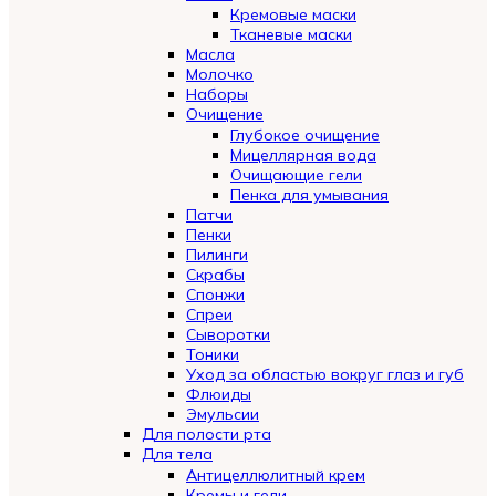
Кремовые маски
Тканевые маски
Масла
Молочко
Наборы
Очищение
Глубокое очищение
Мицеллярная вода
Очищающие гели
Пенка для умывания
Патчи
Пенки
Пилинги
Скрабы
Спонжи
Спреи
Сыворотки
Тоники
Уход за областью вокруг глаз и губ
Флюиды
Эмульсии
Для полости рта
Для тела
Антицеллюлитный крем
Кремы и гели