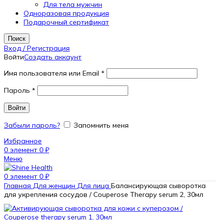
Для тела мужчин
Одноразовая продукция
Подарочный сертификат
Поиск
Вход / Регистрация
Войти
Создать аккаунт
Имя пользователя или Email
*
Пароль
*
Войти
Забыли пароль?
Запомнить меня
Избранное
0
элемент
0
₽
Меню
0
элемент
0
₽
Главная
Для женщин
Для лица
Балансирующая сыворотка
для укрепления сосудов / Couperose Тherapy serum 2, 30мл