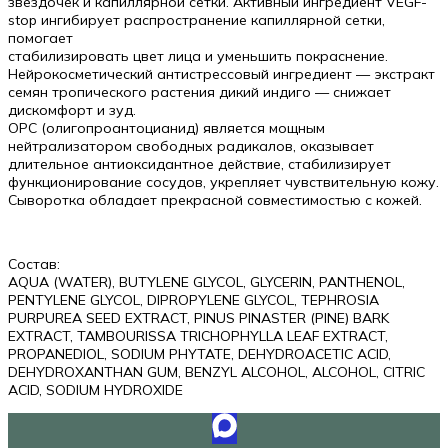
звездочек и капиллярной сетки. Активный ингредиент VEGF-
stop ингибирует распространение капиллярной сетки,
помогает
стабилизировать цвет лица и уменьшить покраснение.
Нейрокосметический антистрессовый ингредиент — экстракт
семян тропического растения дикий индиго — снижает
дискомфорт и зуд.
ОPC (олигопроантоцианид) является мощным
нейтрализатором свободных радикалов, оказывает
длительное антиоксидантное действие, стабилизирует
функционирование сосудов, укрепляет чувствительную кожу.
Сыворотка обладает прекрасной совместимостью с кожей.
Состав:
AQUA (WATER), BUTYLENE GLYCOL, GLYCERIN, PANTHENOL,
PENTYLENE GLYCOL, DIPROPYLENE GLYCOL, TEPHROSIA
PURPUREA SEED EXTRACT, PINUS PINASTER (PINE) BARK
EXTRACT, TAMBOURISSA TRICHOPHYLLA LEAF EXTRACT,
PROPANEDIOL, SODIUM PHYTATE, DEHYDROACETIC ACID,
DEHYDROXANTHAN GUM, BENZYL ALCOHOL, ALCOHOL, CITRIC
ACID, SODIUM HYDROXIDE