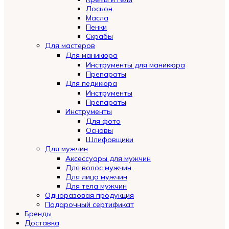
Лосьон
Масла
Пенки
Скрабы
Для мастеров
Для маникюра
Инструменты для маникюра
Препараты
Для педикюра
Инструменты
Препараты
Инструменты
Для фото
Основы
Шлифовщики
Для мужчин
Аксессуары для мужчин
Для волос мужчин
Для лица мужчин
Для тела мужчин
Одноразовая продукция
Подарочный сертификат
Бренды
Automatically
Доставка
Hierarchic