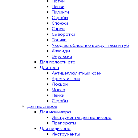
Патчи
Пенки
Пилинги
Скрабы
Спонжи
Спреи
Сыворотки
Тоники
Уход за областью вокруг глаз и губ
Флюиды
Эмульсии
Для полости рта
Для тела
Антицеллюлитный крем
Кремы и гели
Лосьон
Масла
Пенки
Скрабы
Для мастеров
Для маникюра
Инструменты для маникюра
Препараты
Для педикюра
Инструменты