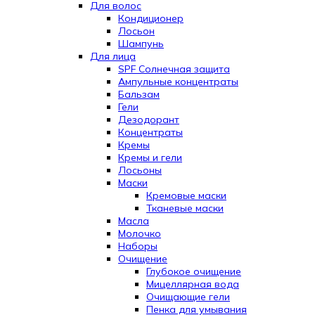
Для волос
Кондиционер
Лосьон
Шампунь
Для лица
SPF Солнечная защита
Ампульные концентраты
Бальзам
Гели
Дезодорант
Концентраты
Кремы
Кремы и гели
Лосьоны
Маски
Кремовые маски
Тканевые маски
Масла
Молочко
Наборы
Очищение
Глубокое очищение
Мицеллярная вода
Очищающие гели
Пенка для умывания