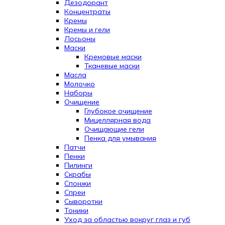
Дезодорант
Концентраты
Кремы
Кремы и гели
Лосьоны
Маски
Кремовые маски
Тканевые маски
Масла
Молочко
Наборы
Очищение
Глубокое очищение
Мицеллярная вода
Очищающие гели
Пенка для умывания
Патчи
Пенки
Пилинги
Скрабы
Спонжи
Спреи
Сыворотки
Тоники
Уход за областью вокруг глаз и губ