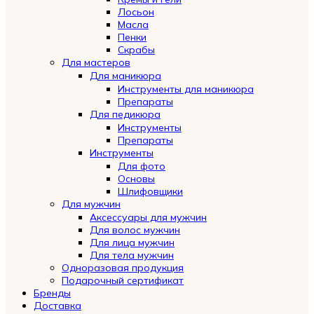
Лосьон
Масла
Пенки
Скрабы
Для мастеров
Для маникюра
Инструменты для маникюра
Препараты
Для педикюра
Инструменты
Препараты
Инструменты
Для фото
Основы
Шлифовщики
Для мужчин
Аксессуары для мужчин
Для волос мужчин
Для лица мужчин
Для тела мужчин
Одноразовая продукция
Подарочный сертификат
Бренды
Automatically
Доставка
Hierarchic