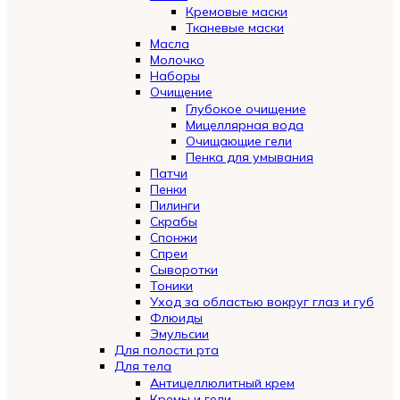
Кремовые маски
Тканевые маски
Масла
Молочко
Наборы
Очищение
Глубокое очищение
Мицеллярная вода
Очищающие гели
Пенка для умывания
Патчи
Пенки
Пилинги
Скрабы
Спонжи
Спреи
Сыворотки
Тоники
Уход за областью вокруг глаз и губ
Флюиды
Эмульсии
Для полости рта
Для тела
Антицеллюлитный крем
Кремы и гели