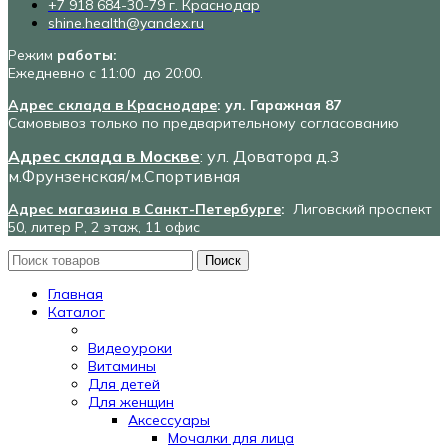
+7 918 684-30-79 г. Краснодар
shine.health@yandex.ru
Режим
работы:
Ежедневно с 11:00 до 20:00.
Адрес склада в Краснодаре
: ул. Гаражная 87
Самовывоз только по предварительному согласованию
Адрес склада в Москве
: ул. Доватора д.3
м.Фрунзенская/м.Спортивная
Адрес магазина в Санкт-Петербурге
:
Лиговский проспект
50, литер Р, 2 этаж, 11 офис
Поиск
Главная
Каталог
Видеоуроки
Витамины
Для детей
Для женщин
Аксессуары
Мочалки для лица