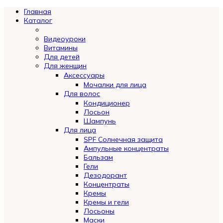
Главная
Каталог
Видеоуроки
Витамины
Для детей
Для женщин
Аксессуары
Мочалки для лица
Для волос
Кондиционер
Лосьон
Шампунь
Для лица
SPF Солнечная защита
Ампульные концентраты
Бальзам
Гели
Дезодорант
Концентраты
Кремы
Кремы и гели
Лосьоны
Маски