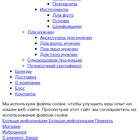
Препараты
Инструменты
Для фото
Основы
Шлифовщики
Для мужчин
Аксессуары для мужчин
Для волос мужчин
Для лица мужчин
Для тела мужчин
Одноразовая продукция
Подарочный сертификат
Бренды
Automatically
Доставка
Hierarchic
О компании
Categories
Блог
in
Контакты
Menu
-
Мы используем файлы cookie, чтобы улучшить ваш опыт на
Version
нашем веб-сайте. Просмотрев этот сайт, вы соглашаетесь на
2.0.12
использование файлов cookie.
|
Больше информации
Больше информации
Принять
Author:
Магазин
Atakan
Избранное
Au
0
элемент
Заказ
|