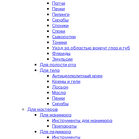
Патчи
Пенки
Пилинги
Скрабы
Спонжи
Спреи
Сыворотки
Тоники
Уход за областью вокруг глаз и губ
Флюиды
Эмульсии
Для полости рта
Для тела
Антицеллюлитный крем
Кремы и гели
Лосьон
Масла
Пенки
Скрабы
Для мастеров
Для маникюра
Инструменты для маникюра
Препараты
Для педикюра
Инструменты