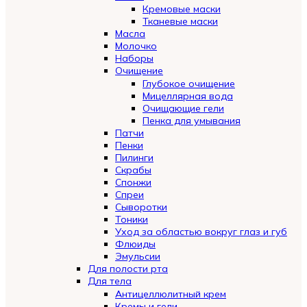
Кремовые маски
Тканевые маски
Масла
Молочко
Наборы
Очищение
Глубокое очищение
Мицеллярная вода
Очищающие гели
Пенка для умывания
Патчи
Пенки
Пилинги
Скрабы
Спонжи
Спреи
Сыворотки
Тоники
Уход за областью вокруг глаз и губ
Флюиды
Эмульсии
Для полости рта
Для тела
Антицеллюлитный крем
Кремы и гели