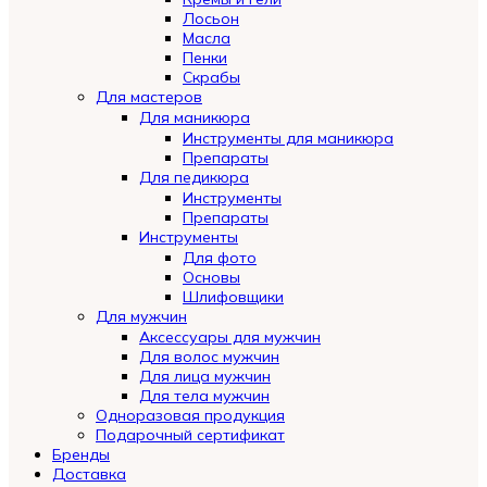
Лосьон
Масла
Пенки
Скрабы
Для мастеров
Для маникюра
Инструменты для маникюра
Препараты
Для педикюра
Инструменты
Препараты
Инструменты
Для фото
Основы
Шлифовщики
Для мужчин
Аксессуары для мужчин
Для волос мужчин
Для лица мужчин
Для тела мужчин
Одноразовая продукция
Подарочный сертификат
Automatically
Бренды
Hierarchic
Доставка