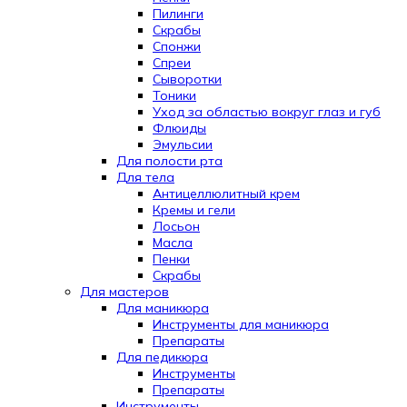
Пилинги
Скрабы
Спонжи
Спреи
Сыворотки
Тоники
Уход за областью вокруг глаз и губ
Флюиды
Эмульсии
Для полости рта
Для тела
Антицеллюлитный крем
Кремы и гели
Лосьон
Масла
Пенки
Скрабы
Для мастеров
Для маникюра
Инструменты для маникюра
Препараты
Для педикюра
Инструменты
Препараты
Инструменты