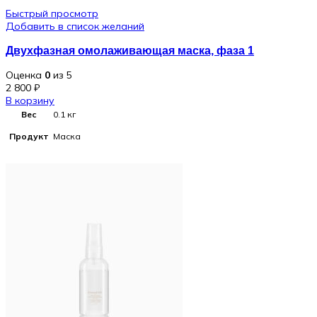
Быстрый просмотр
,
Добавить в список желаний
Отбеливание
Двухфазная омолаживающая маска, фаза 1
,
Свойства
Очищение
Оценка
0
из 5
2 800
₽
,
В корзину
Питание
Вес
0.1 кг
,
Продукт
Маска
Увлажнение
Нормальная
Нормальная
,
,
Тип кожи
Проблемная
Тип кожи
Проблемная
,
,
Чувствительная
Чувствительная
Лифтинг
,
Отбеливание