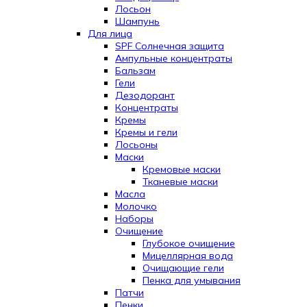
Лосьон
Шампунь
Для лица
SPF Солнечная защита
Ампульные концентраты
Бальзам
Гели
Дезодорант
Концентраты
Кремы
Кремы и гели
Лосьоны
Маски
Кремовые маски
Тканевые маски
Масла
Молочко
Наборы
Очищение
Глубокое очищение
Мицеллярная вода
Очищающие гели
Пенка для умывания
Патчи
Пенки