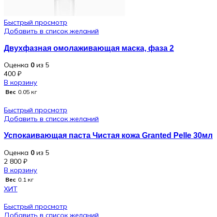
,
Быстрый просмотр
Свойства
Очищение
Добавить в список желаний
,
Двухфазная омолаживающая маска, фаза 2
Питание
,
Оценка
0
из 5
400
₽
Увлажнение
В корзину
Вес
0.05 кг
Быстрый просмотр
Добавить в список желаний
Успокаивающая паста Чистая кожа Granted Pelle 30мл
Оценка
0
из 5
2 800
₽
В корзину
Вес
0.1 кг
ХИТ
Быстрый просмотр
Добавить в список желаний