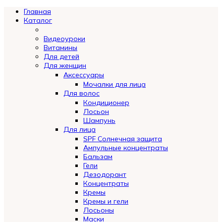
Главная
Каталог
Видеоуроки
Витамины
Для детей
Для женщин
Аксессуары
Мочалки для лица
Для волос
Кондиционер
Лосьон
Шампунь
Для лица
SPF Солнечная защита
Ампульные концентраты
Бальзам
Гели
Дезодорант
Концентраты
Кремы
Кремы и гели
Лосьоны
Маски