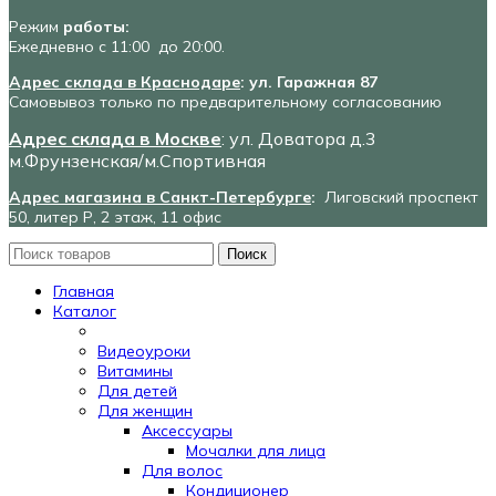
Режим
работы:
Ежедневно с 11:00 до 20:00.
Адрес склада в Краснодаре
: ул. Гаражная 87
Самовывоз только по предварительному согласованию
Адрес склада в Москве
: ул. Доватора д.3
м.Фрунзенская/м.Спортивная
Адрес магазина в Санкт-Петербурге
:
Лиговский проспект
50, литер Р, 2 этаж, 11 офис
Поиск
Главная
Каталог
Видеоуроки
Витамины
Для детей
Для женщин
Аксессуары
Мочалки для лица
Для волос
Кондиционер