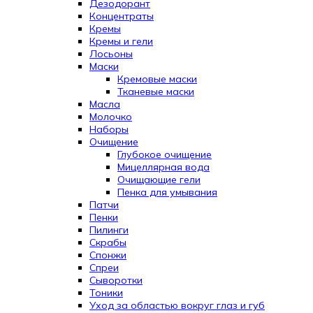
Дезодорант
Концентраты
Кремы
Кремы и гели
Лосьоны
Маски
Кремовые маски
Тканевые маски
Масла
Молочко
Наборы
Очищение
Глубокое очищение
Мицеллярная вода
Очищающие гели
Пенка для умывания
Патчи
Пенки
Пилинги
Скрабы
Спонжи
Спреи
Сыворотки
Тоники
Уход за областью вокруг глаз и губ