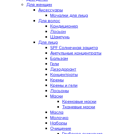
Для женщин
Аксессуары
Мочалки для лица
Для волос
Кондиционер
Лосьон
Шампунь
Для лица
SPF Солнечная защита
Ампульные концентраты
Бальзам
Гели
Дезодорант
Концентраты
Кремы
Кремы и гели
Лосьоны
Маски
Кремовые маски
Тканевые маски
Масла
Молочко
Наборы
Очищение
Глубокое очищение