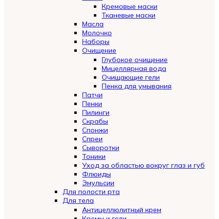
Кремовые маски
Тканевые маски
Масла
Молочко
Наборы
Очищение
Глубокое очищение
Мицеллярная вода
Очищающие гели
Пенка для умывания
Патчи
Пенки
Пилинги
Скрабы
Спонжи
Спреи
Сыворотки
Тоники
Уход за областью вокруг глаз и губ
Флюиды
Эмульсии
Для полости рта
Для тела
Антицеллюлитный крем
Кремы и гели