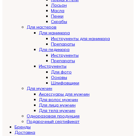
Лосьон
Масла
Пенки
Скрабы
Для мастеров
Для маникюра
Инструменты для маникюра
Препараты
Для педикюра
Инструменты
Препараты
Инструменты
Для фото
Основы
Шлифовщики
Для мужчин
Аксессуары для мужчин
Для волос мужчин
Для лица мужчин
Для тела мужчин
Одноразовая продукция
Подарочный сертификат
Automatically
Бренды
Hierarchic
Доставка