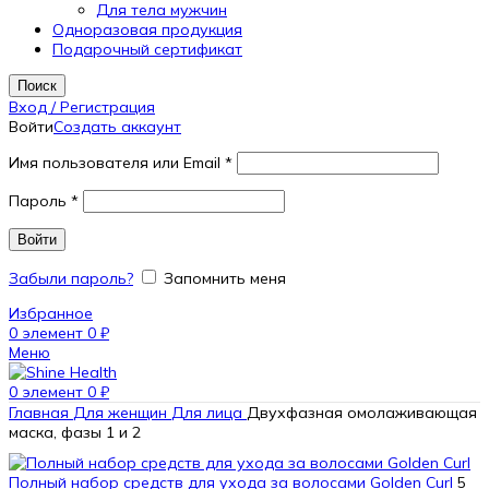
Для тела мужчин
Одноразовая продукция
Подарочный сертификат
Поиск
Вход / Регистрация
Войти
Создать аккаунт
Имя пользователя или Email
*
Пароль
*
Войти
Забыли пароль?
Запомнить меня
Избранное
0
элемент
0
₽
Меню
0
элемент
0
₽
Главная
Для женщин
Для лица
Двухфазная омолаживающая
маска, фазы 1 и 2
Полный набор средств для ухода за волосами Golden Curl
5