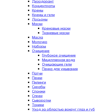
Дезодорант
Концентраты
Кремы
Кремы и гели
Лосьоны
Маски
Кремовые маски
Тканевые маски
Масла
Молочко
Наборы
Очищение
Глубокое очищение
Мицеллярная вода
Очищающие гели
Пенка для умывания
Патчи
Пенки
Пилинги
Скрабы
Спонжи
Спреи
Сыворотки
Тоники
Уход за областью вокруг глаз и губ