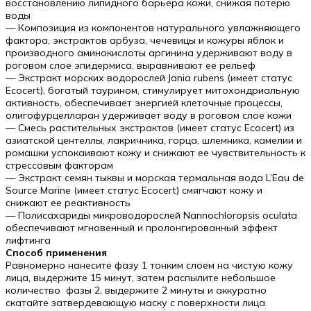
восстановлению липидного барьера кожи, снижая потерю
воды
— Композиция из компонентов натурального увлажняющего
фактора, экстрактов арбуза, чечевицы и кожуры яблок и
производного аминокислоты аргинина удерживают воду в
роговом слое эпидермиса, выравнивают ее рельеф
— Экстракт морских водорослей Jania rubens (имеет статус
Ecоcert), богатый таурином, стимулирует митохондриальную
активность, обеспечивает энергией клеточные процессы,
олигофурцелларан удерживает воду в роговом слое кожи
— Смесь растительных экстрактов (имеет статус Ecоcert) из
азиатской центеллы, лакричника, горца, шлемника, камелии и
ромашки успокаивают кожу и снижают ее чувствительность к
стрессовым факторам
— Экстракт семян тыквы и морская термальная вода L’Eau de
Source Marine (имеет статус Ecоcert) смягчают кожу и
снижают ее реактивность
— Полисахариды микроводорослей Nannochloropsis oculata
обеспечивают мгновенный и пролонгированный эффект
лифтинга
Способ применения
Равномерно нанесите фазу 1 тонким слоем на чистую кожу
лица, выдержите 15 минут, затем распылите небольшое
количество фазы 2, выдержите 2 минуты и аккуратно
скатайте затвердевающую маску с поверхности лица.