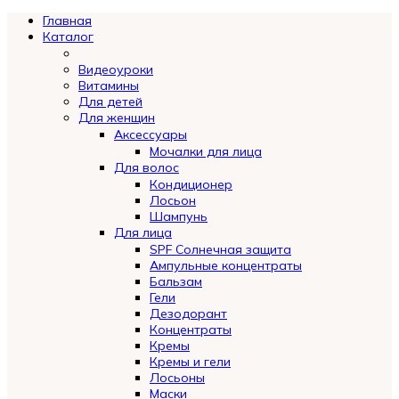
Главная
Каталог
Видеоуроки
Витамины
Для детей
Для женщин
Аксессуары
Мочалки для лица
Для волос
Кондиционер
Лосьон
Шампунь
Для лица
SPF Солнечная защита
Ампульные концентраты
Бальзам
Гели
Дезодорант
Концентраты
Кремы
Кремы и гели
Лосьоны
Маски