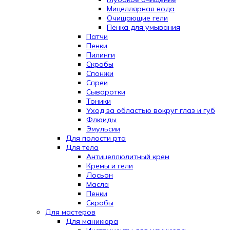
Мицеллярная вода
Очищающие гели
Пенка для умывания
Патчи
Пенки
Пилинги
Скрабы
Спонжи
Спреи
Сыворотки
Тоники
Уход за областью вокруг глаз и губ
Флюиды
Эмульсии
Для полости рта
Для тела
Антицеллюлитный крем
Кремы и гели
Лосьон
Масла
Пенки
Скрабы
Для мастеров
Для маникюра