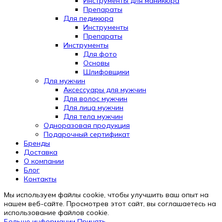
Инструменты для маникюра
Препараты
Для педикюра
Инструменты
Препараты
Инструменты
Для фото
Основы
Шлифовщики
Для мужчин
Аксессуары для мужчин
Для волос мужчин
Для лица мужчин
Для тела мужчин
Одноразовая продукция
Подарочный сертификат
Automatically
Бренды
Hierarchic
Доставка
Categories
О компании
in
Блог
Menu
Контакты
-
Мы используем файлы cookie, чтобы улучшить ваш опыт на
Version
нашем веб-сайте. Просмотрев этот сайт, вы соглашаетесь на
2.0.12
использование файлов cookie.
|
Больше
Больше информации
Принять