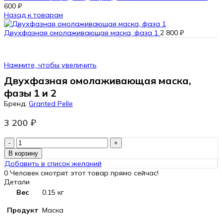
600
₽
Назад к товарам
Двухфазная омолаживающая маска, фаза 1
2 800
₽
Нажмите, чтобы увеличить
Двухфазная омолаживающая маска,
фазы 1 и 2
Бренд:
Granted Pelle
3 200
₽
Количество
товара
В корзину
Двухфазная
Добавить в список желаний
омолаживающая
0
Человек смотрят этот товар прямо сейчас!
маска,
Детали
фазы
Вес
0.15 кг
1
и
Продукт
Маска
2