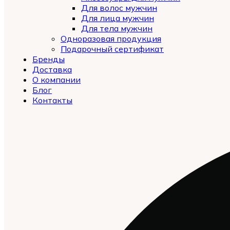
Для волос мужчин
Для лица мужчин
Для тела мужчин
Одноразовая продукция
Подарочный сертификат
Бренды
Automatically
Доставка
Hierarchic
О компании
Categories
Блог
in
Контакты
Menu
-
Version
2.0.12
|
Author:
Atakan
Au
|
Docs:
https://atakanau.blogspot.com/2021/01/auto
category-
menu-