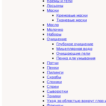
Кремы и гели
Лосьоны
Маски
Кремовые маски
Тканевые маски
Масла
Молочко
Наборы
Очищение
Глубокое очищение
Мицеллярная вода
Очищающие гели
Пенка для умывания
Патчи
Пенки
Пилинги
Скрабы
Спонжи
Спреи
Сыворотки
Тоники
Уход за областью вокруг глаз 
Флюиды