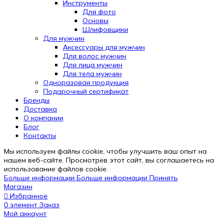
Инструменты
Для фото
Основы
Шлифовщики
Для мужчин
Аксессуары для мужчин
Для волос мужчин
Для лица мужчин
Для тела мужчин
Одноразовая продукция
Подарочный сертификат
Бренды
Automatically
Доставка
Hierarchic
О компании
Categories
Блог
in
Контакты
Menu
-
Мы используем файлы cookie, чтобы улучшить ваш опыт на
Version
нашем веб-сайте. Просмотрев этот сайт, вы соглашаетесь на
2.0.12
использование файлов cookie.
|
Больше информации
Больше информации
Принять
Author:
Магазин
Atakan
Избранное
Au
0
элемент
Заказ
|
Мой аккаунт
Docs: