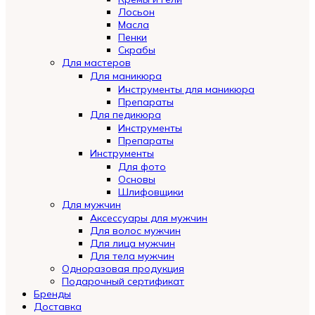
Лосьон
Масла
Пенки
Скрабы
Для мастеров
Для маникюра
Инструменты для маникюра
Препараты
Для педикюра
Инструменты
Препараты
Инструменты
Для фото
Основы
Шлифовщики
Для мужчин
Аксессуары для мужчин
Для волос мужчин
Для лица мужчин
Для тела мужчин
Одноразовая продукция
Подарочный сертификат
Бренды
Automatically
Доставка
Hierarchic