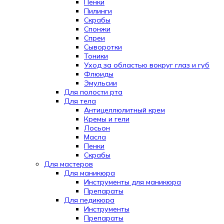
Пенки
Пилинги
Скрабы
Спонжи
Спреи
Сыворотки
Тоники
Уход за областью вокруг глаз и губ
Флюиды
Эмульсии
Для полости рта
Для тела
Антицеллюлитный крем
Кремы и гели
Лосьон
Масла
Пенки
Скрабы
Для мастеров
Для маникюра
Инструменты для маникюра
Препараты
Для педикюра
Инструменты
Препараты