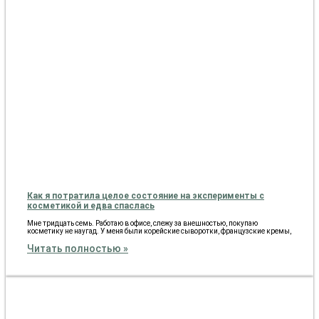
Как я потратила целое состояние на эксперименты с
косметикой и едва спаслась
Мне тридцать семь. Работаю в офисе, слежу за внешностью, покупаю
косметику не наугад. У меня были корейские сыворотки, французские кремы,
Читать полностью »