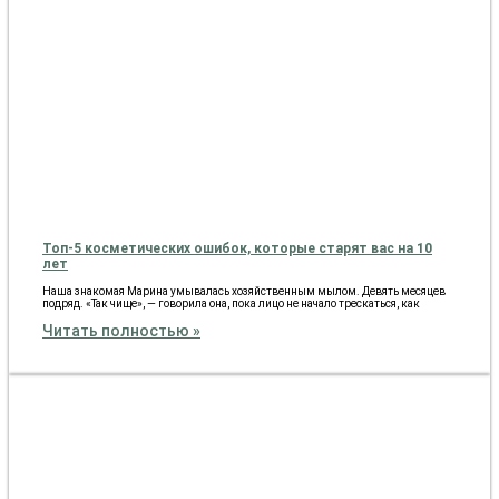
Топ-5 косметических ошибок, которые старят вас на 10
лет
Наша знакомая Марина умывалась хозяйственным мылом. Девять месяцев
подряд. «Так чище», — говорила она, пока лицо не начало трескаться, как
Читать полностью »