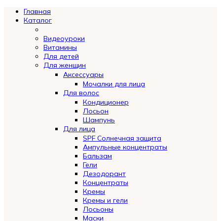
Главная
Каталог
Видеоуроки
Витамины
Для детей
Для женщин
Аксессуары
Мочалки для лица
Для волос
Кондиционер
Лосьон
Шампунь
Для лица
SPF Солнечная защита
Ампульные концентраты
Бальзам
Гели
Дезодорант
Концентраты
Кремы
Кремы и гели
Лосьоны
Маски