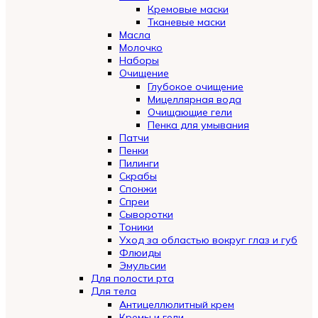
Кремовые маски
Тканевые маски
Масла
Молочко
Наборы
Очищение
Глубокое очищение
Мицеллярная вода
Очищающие гели
Пенка для умывания
Патчи
Пенки
Пилинги
Скрабы
Спонжи
Спреи
Сыворотки
Тоники
Уход за областью вокруг глаз и губ
Флюиды
Эмульсии
Для полости рта
Для тела
Антицеллюлитный крем
Кремы и гели