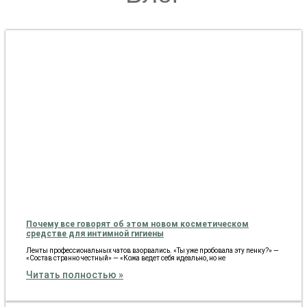
Почему все говорят об этом новом косметическом
средстве для интимной гигиены
Ленты профессиональных чатов взорвались. «Ты уже пробовала эту пенку?» —
«Состав странно честный» — «Кожа ведет себя идеально, но не
Читать полностью »