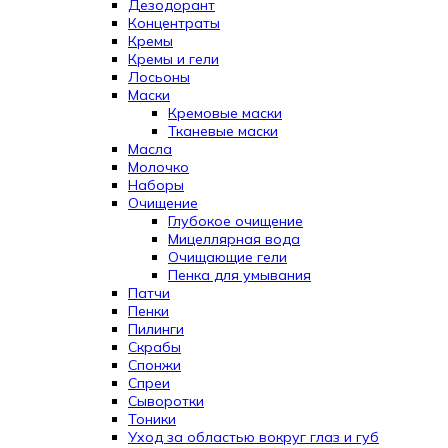
Дезодорант
Концентраты
Кремы
Кремы и гели
Лосьоны
Маски
Кремовые маски
Тканевые маски
Масла
Молочко
Наборы
Очищение
Глубокое очищение
Мицеллярная вода
Очищающие гели
Пенка для умывания
Патчи
Пенки
Пилинги
Скрабы
Спонжи
Спреи
Сыворотки
Тоники
Уход за областью вокруг глаз и губ