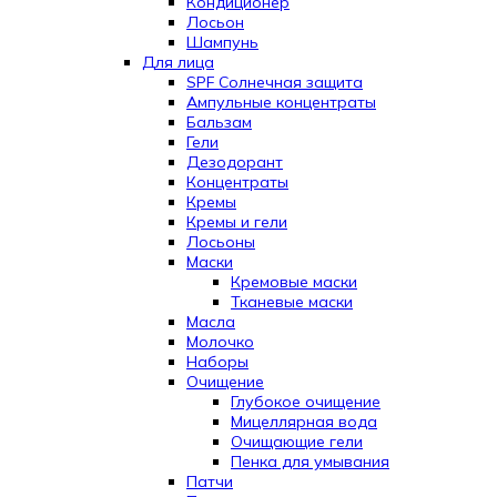
Кондиционер
Лосьон
Шампунь
Для лица
SPF Солнечная защита
Ампульные концентраты
Бальзам
Гели
Дезодорант
Концентраты
Кремы
Кремы и гели
Лосьоны
Маски
Кремовые маски
Тканевые маски
Масла
Молочко
Наборы
Очищение
Глубокое очищение
Мицеллярная вода
Очищающие гели
Пенка для умывания
Патчи