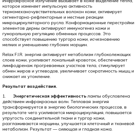
Инфракрасное излучение вызывает в коже выделение тепла,
которое изменяет импульсную активность
термомеханочувствительных волокон кожи, активирует
сегментарно-рефлекторные и местные реакции
микроциркуляторного русла. Конформационные перестройки
элементов дермы активируют иммуногенез кожи и
гуморальную регуляцию обменных процессов. Это
способствует повышению тургора кожи, исчезновению
мелких и уменьшению глубоких морщин.
Relax F.I.R. энергия активирует метаболизм глубоколежащих
слоев кожи, усиливает локальный кровоток, обеспечивает
лимфодренаж прогреваемых участков тела, стимулирует
обмен жиров и углеводов, увеличивает сократимость мышц и
снижает их утомление.
Результат воздействия.
1.
Энергетическая эффективность
лампы обусловлена
действием инфракрасных волн. Тепловая энергия
трансформируется в энергию биологических процессов, в
результате чего усиливается микроциркуляция, повышается
упругость соединительной ткани и тургор кожи,
разглаживаются морщины, улучшается клеточный и тканевой
метаболизм. Результат — сияющая и гладкая кожа.