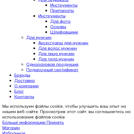
Инструменты
Препараты
Инструменты
Для фото
Основы
Шлифовщики
Для мужчин
Аксессуары для мужчин
Для волос мужчин
Для лица мужчин
Для тела мужчин
Одноразовая продукция
Подарочный сертификат
Automatically
Бренды
Hierarchic
Доставка
Categories
О компании
in
Блог
Menu
Контакты
-
Мы используем файлы cookie, чтобы улучшить ваш опыт на
Version
нашем веб-сайте. Просмотрев этот сайт, вы соглашаетесь на
2.0.12
использование файлов cookie.
|
Больше
Больше информации
Принять
Author:
информации
Магазин
Atakan
Избранное
Au