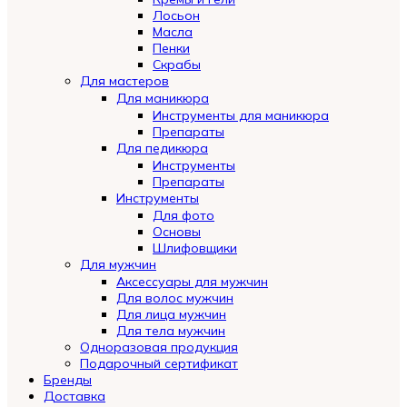
Лосьон
Масла
Пенки
Скрабы
Для мастеров
Для маникюра
Инструменты для маникюра
Препараты
Для педикюра
Инструменты
Препараты
Инструменты
Для фото
Основы
Шлифовщики
Для мужчин
Аксессуары для мужчин
Для волос мужчин
Для лица мужчин
Для тела мужчин
Одноразовая продукция
Подарочный сертификат
Automatically
Бренды
Hierarchic
Доставка