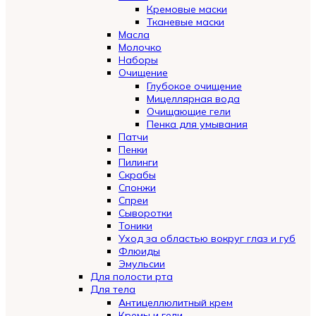
Кремовые маски
Тканевые маски
Масла
Молочко
Наборы
Очищение
Глубокое очищение
Мицеллярная вода
Очищающие гели
Пенка для умывания
Патчи
Пенки
Пилинги
Скрабы
Спонжи
Спреи
Сыворотки
Тоники
Уход за областью вокруг глаз и губ
Флюиды
Эмульсии
Для полости рта
Для тела
Антицеллюлитный крем
Кремы и гели