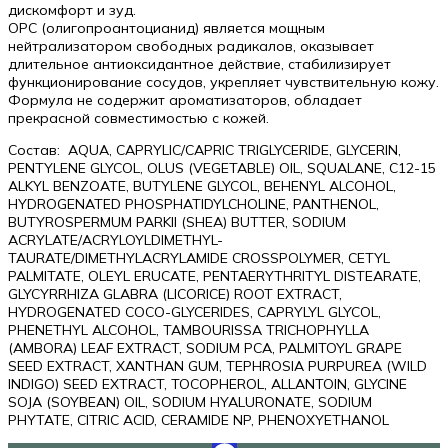
дискомфорт и зуд.
ОPC (олигопроантоцианид) является мощным
нейтрализатором свободных радикалов, оказывает
длительное антиоксидантное действие, стабилизирует
функционирование сосудов, укрепляет чувствительную кожу.
Формула не содержит ароматизаторов, обладает
прекрасной совместимостью с кожей.
Состав: AQUA, CAPRYLIC/CAPRIC TRIGLYCERIDE, GLYCERIN,
PENTYLENE GLYCOL, OLUS (VEGETABLE) OIL, SQUALANE, C12-15
ALKYL BENZOATE, BUTYLENE GLYCOL, BEHENYL ALCOHOL,
HYDROGENATED PHOSPHATIDYLCHOLINE, PANTHENOL,
BUTYROSPERMUM PARKII (SHEA) BUTTER, SODIUM
ACRYLATE/ACRYLOYLDIMETHYL-
TAURATE/DIMETHYLACRYLAMIDE CROSSPOLYMER, CETYL
PALMITATE, OLEYL ERUCATE, PENTAERYTHRITYL DISTEARATE,
GLYCYRRHIZA GLABRA (LICORICE) ROOT EXTRACT,
HYDROGENATED COCO-GLYCERIDES, CAPRYLYL GLYCOL,
PHENETHYL ALCOHOL, TAMBOURISSA TRICHOPHYLLA
(AMBORA) LEAF EXTRACT, SODIUM PCA, PALMITOYL GRAPE
SEED EXTRACT, XANTHAN GUM, TEPHROSIA PURPUREA (WILD
INDIGO) SEED EXTRACT, TOCOPHEROL, ALLANTOIN, GLYCINE
SOJA (SOYBEAN) OIL, SODIUM HYALURONATE, SODIUM
PHYTATE, CITRIC ACID, CERAMIDE NP, PHENOXYETHANOL