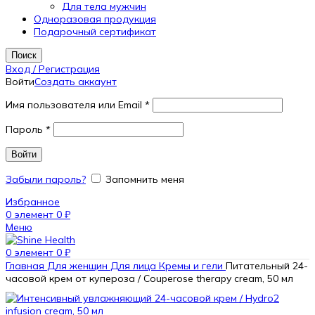
Для тела мужчин
Одноразовая продукция
Подарочный сертификат
Поиск
Вход / Регистрация
Войти
Создать аккаунт
Имя пользователя или Email
*
Пароль
*
Войти
Забыли пароль?
Запомнить меня
Избранное
0
элемент
0
₽
Меню
0
элемент
0
₽
Главная
Для женщин
Для лица
Кремы и гели
Питательный 24-
часовой крем от купероза / Couperose therapy cream, 50 мл