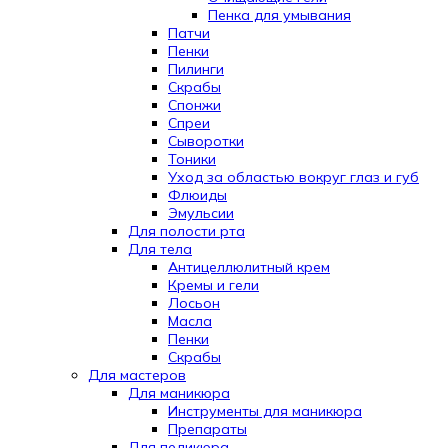
Пенка для умывания
Патчи
Пенки
Пилинги
Скрабы
Спонжи
Спреи
Сыворотки
Тоники
Уход за областью вокруг глаз и губ
Флюиды
Эмульсии
Для полости рта
Для тела
Антицеллюлитный крем
Кремы и гели
Лосьон
Масла
Пенки
Скрабы
Для мастеров
Для маникюра
Инструменты для маникюра
Препараты
Для педикюра