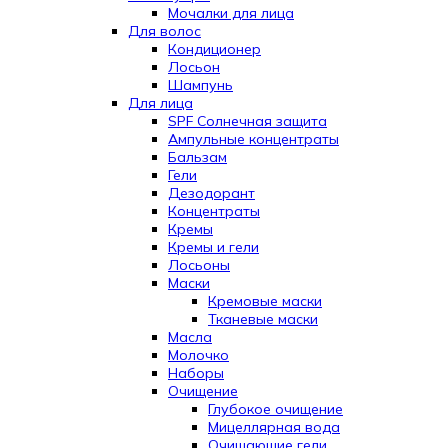
Мочалки для лица
Для волос
Кондиционер
Лосьон
Шампунь
Для лица
SPF Солнечная защита
Ампульные концентраты
Бальзам
Гели
Дезодорант
Концентраты
Кремы
Кремы и гели
Лосьоны
Маски
Кремовые маски
Тканевые маски
Масла
Молочко
Наборы
Очищение
Глубокое очищение
Мицеллярная вода
Очищающие гели