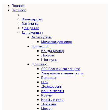
Главная
Каталог
Видеоуроки
Витамины
Для детей
Для женщин
Аксессуары
Мочалки для лица
Для волос
Кондиционер
Лосьон
Шампунь
Для лица
SPF Солнечная защита
Ампульные концентраты
Бальзам
Гели
Дезодорант
Концентраты
Кремы
Кремы и гели
Лосьоны
Маски