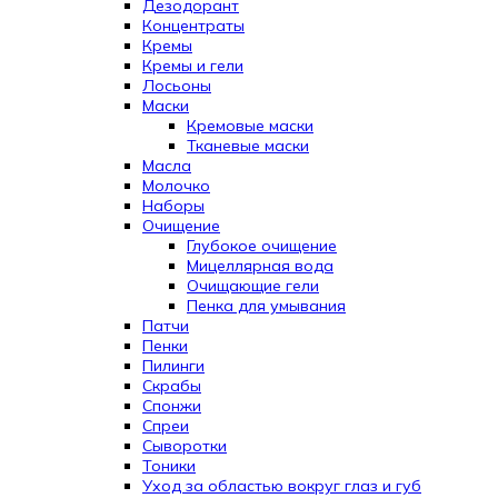
Дезодорант
Концентраты
Кремы
Кремы и гели
Лосьоны
Маски
Кремовые маски
Тканевые маски
Масла
Молочко
Наборы
Очищение
Глубокое очищение
Мицеллярная вода
Очищающие гели
Пенка для умывания
Патчи
Пенки
Пилинги
Скрабы
Спонжи
Спреи
Сыворотки
Тоники
Уход за областью вокруг глаз и губ