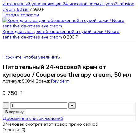
Интенсивный увлажняющий 24-часовой крем / Hydro2 infusion
cream, 50 мл
7 990
₽
Назад к товарам
Крем для глаз для обезвоженной и сухой кожи / Neuro
sensitive de-stress eye cream
8 200
₽
Нажмите, чтобы увеличить
Питательный 24-часовой крем от
купероза / Couperose therapy cream, 50 мл
Артикул:
50044
Бренд:
Reviderm
9 750
₽
Количество
товара
В корзину
Питательный
Добавить в список желаний
24-
0
Человек смотрят этот товар прямо сейчас!
часовой
Отзывы (0)
крем