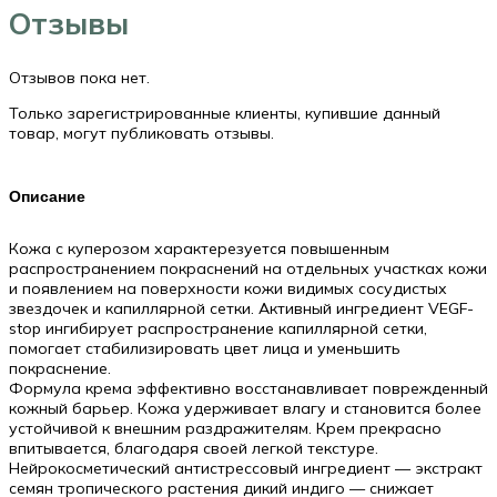
от
Отзывы
купероза
/
Couperose
Отзывов пока нет.
therapy
cream,
Только зарегистрированные клиенты, купившие данный
50
товар, могут публиковать отзывы.
мл
Описание
Кожа с куперозом характерезуется повышенным
распространением покраснений на отдельных участках кожи
и появлением на поверхности кожи видимых сосудистых
звездочек и капиллярной сетки. Активный ингредиент VEGF-
stop ингибирует распространение капиллярной сетки,
помогает стабилизировать цвет лица и уменьшить
покраснение.
Формула крема эффективно восстанавливает поврежденный
кожный барьер. Кожа удерживает влагу и становится более
устойчивой к внешним раздражителям. Крем прекрасно
впитывается, благодаря своей легкой текстуре.
Нейрокосметический антистрессовый ингредиент — экстракт
семян тропического растения дикий индиго — снижает