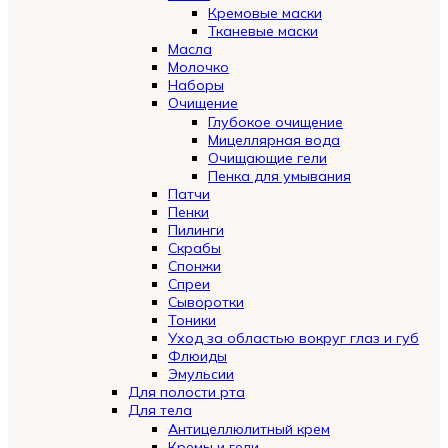
Кремовые маски
Тканевые маски
Масла
Молочко
Наборы
Очищение
Глубокое очищение
Мицеллярная вода
Очищающие гели
Пенка для умывания
Патчи
Пенки
Пилинги
Скрабы
Спонжи
Спреи
Сыворотки
Тоники
Уход за областью вокруг глаз и губ
Флюиды
Эмульсии
Для полости рта
Для тела
Антицеллюлитный крем
Кремы и гели