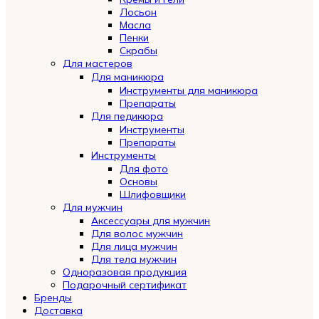
Лосьон
Масла
Пенки
Скрабы
Для мастеров
Для маникюра
Инструменты для маникюра
Препараты
Для педикюра
Инструменты
Препараты
Инструменты
Для фото
Основы
Шлифовщики
Для мужчин
Аксессуары для мужчин
Для волос мужчин
Для лица мужчин
Для тела мужчин
Одноразовая продукция
Подарочный сертификат
Automatically
Бренды
Hierarchic
Доставка