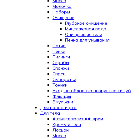
Масла
Молочко
Наборы
Очищение
Глубокое очищение
Мицеллярная вода
Очищающие гели
Пенка для умывания
Патчи
Пенки
Пилинги
Скрабы
Спонжи
Спреи
Сыворотки
Тоники
Уход за областью вокруг глаз и губ
Флюиды
Эмульсии
Для полости рта
Для тела
Антицеллюлитный крем
Кремы и гели
Лосьон
Масла