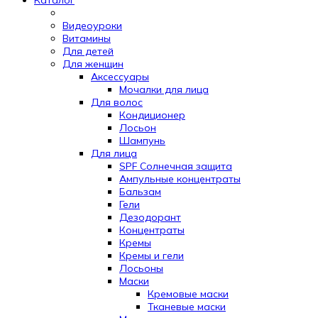
Видеоуроки
Витамины
Для детей
Для женщин
Аксессуары
Мочалки для лица
Для волос
Кондиционер
Лосьон
Шампунь
Для лица
SPF Солнечная защита
Ампульные концентраты
Бальзам
Гели
Дезодорант
Концентраты
Кремы
Кремы и гели
Лосьоны
Маски
Кремовые маски
Тканевые маски