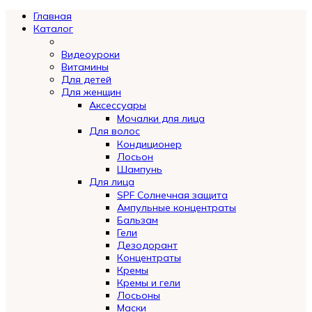
Главная
Каталог
Видеоуроки
Витамины
Для детей
Для женщин
Аксессуары
Мочалки для лица
Для волос
Кондиционер
Лосьон
Шампунь
Для лица
SPF Солнечная защита
Ампульные концентраты
Бальзам
Гели
Дезодорант
Концентраты
Кремы
Кремы и гели
Лосьоны
Маски