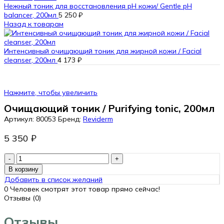
Нежный тоник для восстановления pH кожи/ Gentle pH
balancer, 200мл
5 250
₽
Назад к товарам
Интенсивный очищающий тоник для жирной кожи / Facial
cleanser, 200мл
4 173
₽
Нажмите, чтобы увеличить
Очищающий тоник / Purifying tonic, 200мл
Артикул:
80053
Бренд:
Reviderm
5 350
₽
Количество
товара
В корзину
Очищающий
Добавить в список желаний
тоник
0
Человек смотрят этот товар прямо сейчас!
/
Отзывы (0)
Purifying
tonic,
Отзывы
200мл