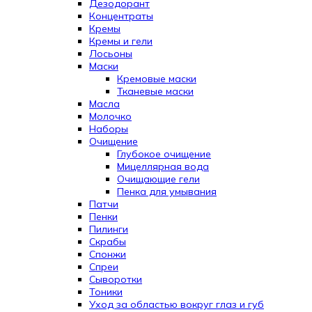
Дезодорант
Концентраты
Кремы
Кремы и гели
Лосьоны
Маски
Кремовые маски
Тканевые маски
Масла
Молочко
Наборы
Очищение
Глубокое очищение
Мицеллярная вода
Очищающие гели
Пенка для умывания
Патчи
Пенки
Пилинги
Скрабы
Спонжи
Спреи
Сыворотки
Тоники
Уход за областью вокруг глаз и губ