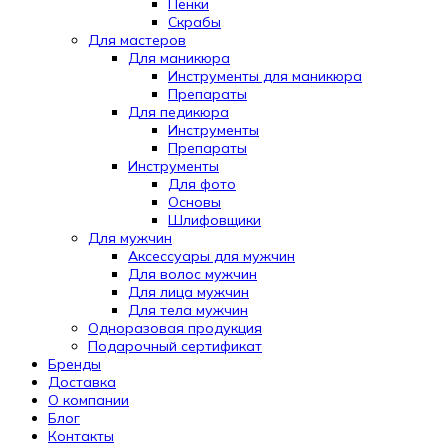
Пенки
Скрабы
Для мастеров
Для маникюра
Инструменты для маникюра
Препараты
Для педикюра
Инструменты
Препараты
Инструменты
Для фото
Основы
Шлифовщики
Для мужчин
Аксессуары для мужчин
Для волос мужчин
Для лица мужчин
Для тела мужчин
Одноразовая продукция
Подарочный сертификат
Automatically
Бренды
Hierarchic
Доставка
Categories
О компании
in
Блог
Menu
Контакты