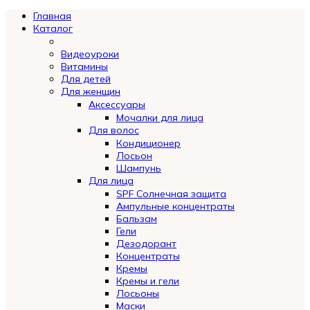
Главная
Каталог
Видеоуроки
Витамины
Для детей
Для женщин
Аксессуары
Мочалки для лица
Для волос
Кондиционер
Лосьон
Шампунь
Для лица
SPF Солнечная защита
Ампульные концентраты
Бальзам
Гели
Дезодорант
Концентраты
Кремы
Кремы и гели
Лосьоны
Маски