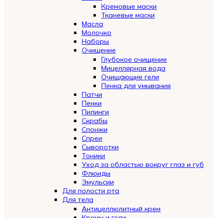
Кремовые маски
Тканевые маски
Масла
Молочко
Наборы
Очищение
Глубокое очищение
Мицеллярная вода
Очищающие гели
Пенка для умывания
Патчи
Пенки
Пилинги
Скрабы
Спонжи
Спреи
Сыворотки
Тоники
Уход за областью вокруг глаз и губ
Флюиды
Эмульсии
Для полости рта
Для тела
Антицеллюлитный крем
Кремы и гели