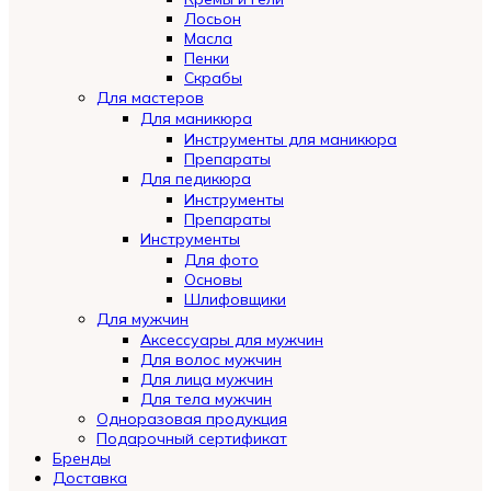
Лосьон
Масла
Пенки
Скрабы
Для мастеров
Для маникюра
Инструменты для маникюра
Препараты
Для педикюра
Инструменты
Препараты
Инструменты
Для фото
Основы
Шлифовщики
Для мужчин
Аксессуары для мужчин
Для волос мужчин
Для лица мужчин
Для тела мужчин
Одноразовая продукция
Подарочный сертификат
Automatically
Бренды
Hierarchic
Доставка