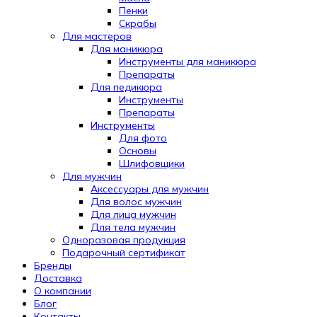
Пенки
Скрабы
Для мастеров
Для маникюра
Инструменты для маникюра
Препараты
Для педикюра
Инструменты
Препараты
Инструменты
Для фото
Основы
Шлифовщики
Для мужчин
Аксессуары для мужчин
Для волос мужчин
Для лица мужчин
Для тела мужчин
Одноразовая продукция
Подарочный сертификат
Automatically
Бренды
Hierarchic
Доставка
Categories
О компании
in
Блог
Menu
Контакты