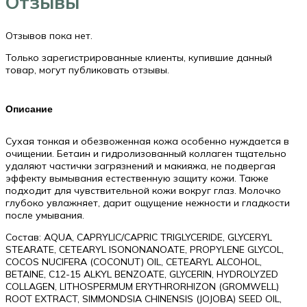
Отзывы
200мл
Отзывов пока нет.
Только зарегистрированные клиенты, купившие данный
товар, могут публиковать отзывы.
Описание
Сухая тонкая и обезвоженная кожа особенно нуждается в
очищении. Бетаин и гидролизованный коллаген тщательно
удаляют частички загрязнений и макияжа, не подвергая
эффекту вымывания естественную защиту кожи. Также
подходит для чувствительной кожи вокруг глаз. Молочко
глубоко увлажняет, дарит ощущение нежности и гладкости
после умывания.
Состав: АQUA, CAPRYLIC/CAPRIC TRIGLYCERIDE, GLYCERYL
STEARATE, CETEARYL ISONONANOATE, PROPYLENE GLYCOL,
COCOS NUCIFERA (COCONUT) OIL, CETEARYL ALCOHOL,
BETAINE, C12-15 ALKYL BENZOATE, GLYCERIN, HYDROLYZED
COLLAGEN, LITHOSPERMUM ERYTHRORHIZON (GROMWELL)
ROOT EXTRACT, SIMMONDSIA CHINENSIS (JOJOBA) SEED OIL,