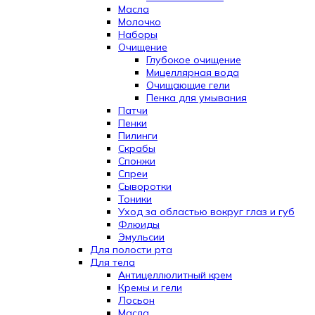
Масла
Молочко
Наборы
Очищение
Глубокое очищение
Мицеллярная вода
Очищающие гели
Пенка для умывания
Патчи
Пенки
Пилинги
Скрабы
Спонжи
Спреи
Сыворотки
Тоники
Уход за областью вокруг глаз и губ
Флюиды
Эмульсии
Для полости рта
Для тела
Антицеллюлитный крем
Кремы и гели
Лосьон
Масла