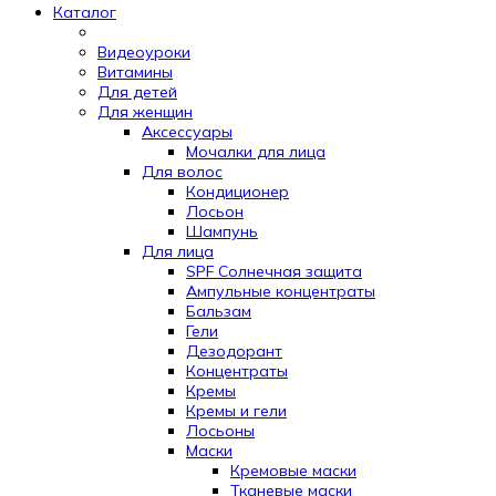
Каталог
Видеоуроки
Витамины
Для детей
Для женщин
Аксессуары
Мочалки для лица
Для волос
Кондиционер
Лосьон
Шампунь
Для лица
SPF Солнечная защита
Ампульные концентраты
Бальзам
Гели
Дезодорант
Концентраты
Кремы
Кремы и гели
Лосьоны
Маски
Кремовые маски
Тканевые маски