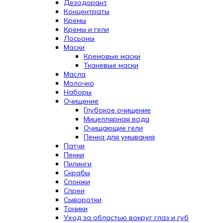
Дезодорант
Концентраты
Кремы
Кремы и гели
Лосьоны
Маски
Кремовые маски
Тканевые маски
Масла
Молочко
Наборы
Очищение
Глубокое очищение
Мицеллярная вода
Очищающие гели
Пенка для умывания
Патчи
Пенки
Пилинги
Скрабы
Спонжи
Спреи
Сыворотки
Тоники
Уход за областью вокруг глаз и губ