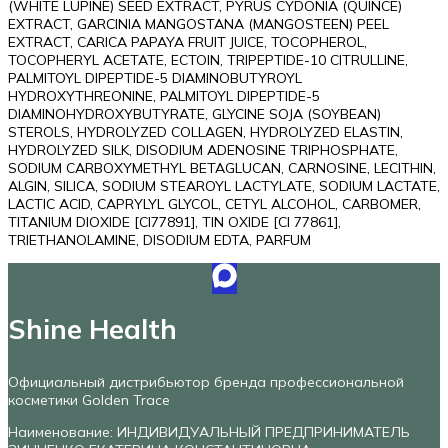
(WHITE LUPINE) SEED EXTRACT, PYRUS CYDONIA (QUINCE)
EXTRACT, GARCINIA MANGOSTANA (MANGOSTEEN) PEEL
EXTRACT, CARICA PAPAYA FRUIT JUICE, TOCOPHEROL,
TOCOPHERYL ACETATE, ECTOIN, TRIPEPTIDE-10 CITRULLINE,
PALMITOYL DIPEPTIDE-5 DIAMINOBUTYROYL
HYDROXYTHREONINE, PALMITOYL DIPEPTIDE-5
DIAMINOHYDROXYBUTYRATE, GLYCINE SOJA (SOYBEAN)
STEROLS, HYDROLYZED COLLAGEN, HYDROLYZED ELASTIN,
HYDROLYZED SILK, DISODIUM ADENOSINE TRIPHOSPHATE,
SODIUM CARBOXYMETHYL BETAGLUCAN, CARNOSINE, LECITHIN,
ALGIN, SILICA, SODIUM STEAROYL LACTYLATE, SODIUM LACTATE,
LACTIC ACID, CAPRYLYL GLYCOL, CETYL ALCOHOL, CARBOMER,
TITANIUM DIOXIDE [CI77891], TIN OXIDE [CI 77861],
TRIETHANOLAMINE, DISODIUM EDTA, PARFUM
Shine Health
Официальный дистрибьютор бренда профессиональной
косметики Golden Trace
Наименование: ИНДИВИДУАЛЬНЫЙ ПРЕДПРИНИМАТЕЛЬ