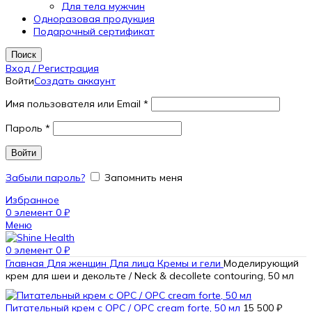
Для тела мужчин
Одноразовая продукция
Подарочный сертификат
Поиск
Вход / Регистрация
Войти
Создать аккаунт
Имя пользователя или Email
*
Пароль
*
Войти
Забыли пароль?
Запомнить меня
Избранное
0
элемент
0
₽
Меню
0
элемент
0
₽
Главная
Для женщин
Для лица
Кремы и гели
Моделирующий
крем для шеи и декольте / Neck & decollete contouring, 50 мл
Питательный крем с OPC / OPC cream forte, 50 мл
15 500
₽