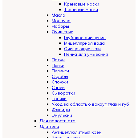
Кремовые маски
Тканевые маски
Масла
Молочко
Наборы
Очищение
Глубокое очищение
Мицеллярная вода
Очищающие гели
Пенка для умывания
Патчи
Пенки
Пилинги
Скрабы
Спонжи
Спреи
Сыворотки
Тоники
Уход за областью вокруг глаз и губ
Флюиды
Эмульсии
Для полости рта
Для тела
Антицеллюлитный крем
Кремы и гели