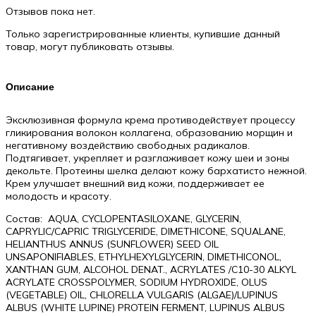
Neck
Отзывов пока нет.
&
decollete
Только зарегистрированные клиенты, купившие данный
contouring,
товар, могут публиковать отзывы.
50
мл
Описание
Эксклюзивная формула крема противодействует процессу
гликирования волокон коллагена, образованию морщин и
негативному воздействию свободных радикалов.
Подтягивает, укрепляет и разглаживает кожу шеи и зоны
декольте. Протеины шелка делают кожу бархатисто нежной.
Крем улучшает внешний вид кожи, поддерживает ее
молодость и красоту.
Состав: AQUA, CYCLOPENTASILOXANE, GLYCERIN,
CAPRYLIC/CAPRIC TRIGLYCERIDE, DIMETHICONE, SQUALANE,
HELIANTHUS ANNUS (SUNFLOWER) SEED OIL
UNSAPONIFIABLES, ETHYLHEXYLGLYCERIN, DIMETHICONOL,
XANTHAN GUM, ALCOHOL DENAT., ACRYLATES /C10-30 ALKYL
ACRYLATE CROSSPOLYMER, SODIUM HYDROXIDE, OLUS
(VEGETABLE) OIL, CHLORELLA VULGARIS (ALGAE)/LUPINUS
ALBUS (WHITE LUPINE) PROTEIN FERMENT, LUPINUS ALBUS