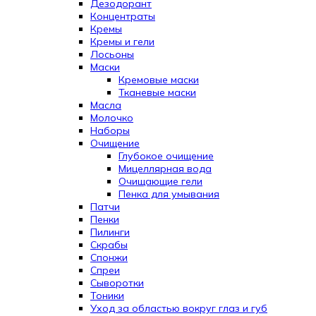
Дезодорант
Концентраты
Кремы
Кремы и гели
Лосьоны
Маски
Кремовые маски
Тканевые маски
Масла
Молочко
Наборы
Очищение
Глубокое очищение
Мицеллярная вода
Очищающие гели
Пенка для умывания
Патчи
Пенки
Пилинги
Скрабы
Спонжи
Спреи
Сыворотки
Тоники
Уход за областью вокруг глаз и губ