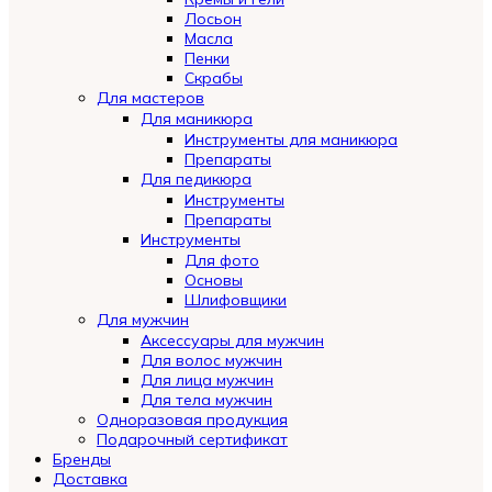
Лосьон
Масла
Пенки
Скрабы
Для мастеров
Для маникюра
Инструменты для маникюра
Препараты
Для педикюра
Инструменты
Препараты
Инструменты
Для фото
Основы
Шлифовщики
Для мужчин
Аксессуары для мужчин
Для волос мужчин
Для лица мужчин
Для тела мужчин
Одноразовая продукция
Подарочный сертификат
Automatically
Бренды
Hierarchic
Доставка