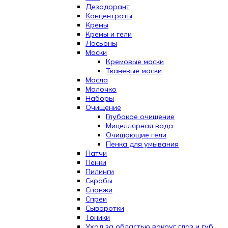
Дезодорант
Концентраты
Кремы
Кремы и гели
Лосьоны
Маски
Кремовые маски
Тканевые маски
Масла
Молочко
Наборы
Очищение
Глубокое очищение
Мицеллярная вода
Очищающие гели
Пенка для умывания
Патчи
Пенки
Пилинги
Скрабы
Спонжи
Спреи
Сыворотки
Тоники
Уход за областью вокруг глаз и губ