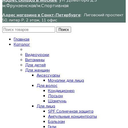
м.Фрунзенская/м.Спортивная
Адрес магазина в Санкт-Петербурге
:
Лиговский проспект
50, литер Р, 2 этаж, 11 офис
Поиск
Главная
Каталог
Видеоуроки
Витамины
Для детей
Для женщин
Аксессуары
Мочалки для лица
Для волос
Кондиционер
Лосьон
Шампунь
Для лица
SPF Солнечная защита
Ампульные концентраты
Бальзам
Гели