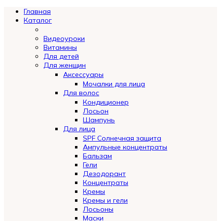
Главная
Каталог
Видеоуроки
Витамины
Для детей
Для женщин
Аксессуары
Мочалки для лица
Для волос
Кондиционер
Лосьон
Шампунь
Для лица
SPF Солнечная защита
Ампульные концентраты
Бальзам
Гели
Дезодорант
Концентраты
Кремы
Кремы и гели
Лосьоны
Маски