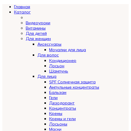
Главная
Каталог
Видеоуроки
Витамины
Для детей
Для женщин
Аксессуары
Мочалки для лица
Для волос
Кондиционер
Лосьон
Шампунь
Для лица
SPF Солнечная защита
Ампульные концентраты
Бальзам
Гели
Дезодорант
Концентраты
Кремы
Кремы и гели
Лосьоны
Маски