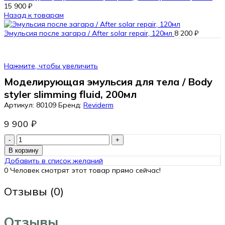
15 900
₽
Назад к товарам
Эмульсия после загара / After solar repair, 120мл
8 200
₽
Нажмите, чтобы увеличить
Моделирующая эмульсия для тела / Body
styler slimming fluid, 200мл
Артикул:
80109
Бренд:
Reviderm
9 900
₽
Количество
товара
В корзину
Моделирующая
Добавить в список желаний
эмульсия
0
Человек смотрят этот товар прямо сейчас!
для
тела
Отзывы (0)
/
Body
styler
Отзывы
slimming