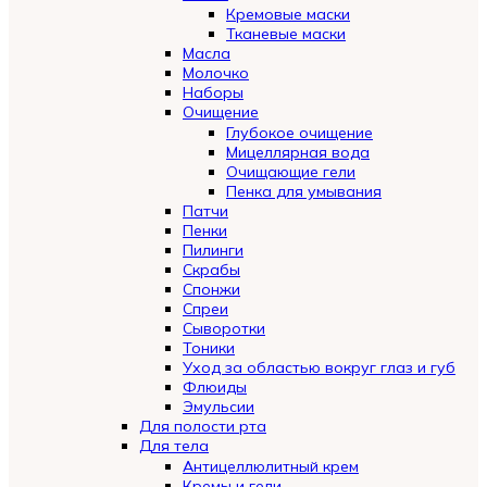
Кремовые маски
Тканевые маски
Масла
Молочко
Наборы
Очищение
Глубокое очищение
Мицеллярная вода
Очищающие гели
Пенка для умывания
Патчи
Пенки
Пилинги
Скрабы
Спонжи
Спреи
Сыворотки
Тоники
Уход за областью вокруг глаз и губ
Флюиды
Эмульсии
Для полости рта
Для тела
Антицеллюлитный крем
Кремы и гели