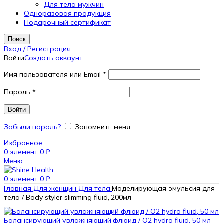
Для тела мужчин
Одноразовая продукция
Подарочный сертификат
Поиск
Вход / Регистрация
Войти
Создать аккаунт
Имя пользователя или Email
*
Пароль
*
Войти
Забыли пароль?
Запомнить меня
Избранное
0
элемент
0
₽
Меню
0
элемент
0
₽
Главная
Для женщин
Для тела
Моделирующая эмульсия для
тела / Body styler slimming fluid, 200мл
Балансирующий увлажняющий флюид / O2 hydro fluid, 50 мл