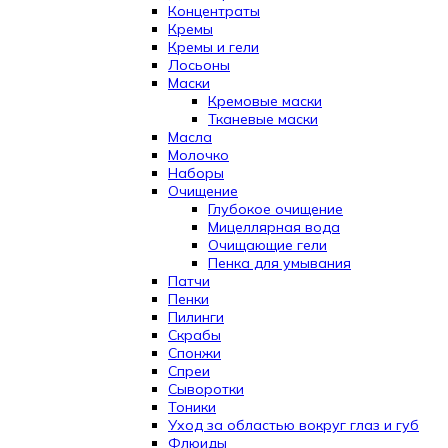
Концентраты
Кремы
Кремы и гели
Лосьоны
Маски
Кремовые маски
Тканевые маски
Масла
Молочко
Наборы
Очищение
Глубокое очищение
Мицеллярная вода
Очищающие гели
Пенка для умывания
Патчи
Пенки
Пилинги
Скрабы
Спонжи
Спреи
Сыворотки
Тоники
Уход за областью вокруг глаз и губ
Флюиды