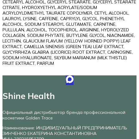
CETEARYL ALCOHOL, GLYCERYL STEARATE, GLYCERYL STEARATE
CITRATE, HYDROXYETHYL ACRYLATE/SODIUM
ACRYLOYLDIMETHYL TAURATE COPOLYMER, CETYL ALCOHOL,
LAUROYL LYSINE, CAFFEINE, CAPRYLYL GLYCOL, PHENETHYL
ALCOHOL, SODIUM STEAROYL GLUTAMATE, CARNITINE,
PULLULAN, ALCOHOL, TOCOPHEROL, ARGININE, HYDROLYZED
COLLAGEN, SODIUM PHYTATE, BUTYLENE GLYCOL, NIACINAMIDE,
LECITHIN, GLAUCIUM FLAVUM (YELLOW HORNED POPPY) LEAF
EXTRACT, CAMELLIA SINENSIS (GREEN TEA) LEAF EXTRACT,
GLYCYRRHIZA GLABRA (LICORICE) ROOT EXTRACT, CARNOSINE,
SODIUM HYALURONATE, SILYBUM MARIANUM (MILK THISTLE)
FRUIT EXTRACT, PARFUM
Shine Health
Официальный дистрибьютор бренда профессиональной
косметики Golden Trace
Наименование: ИНДИВИДУАЛЬНЫЙ ПРЕДПРИНИМАТЕЛЬ
ЗИНЧЕНКО ЕКАТЕРИНА КОНСТАНТИНОВНА