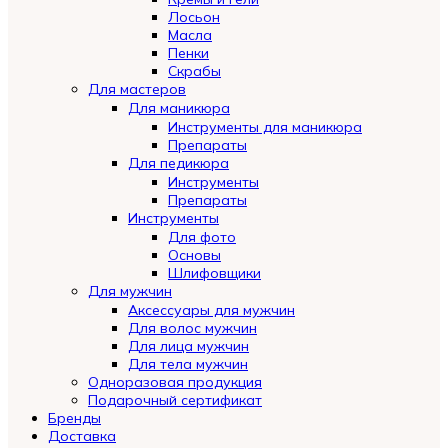
Лосьон
Масла
Пенки
Скрабы
Для мастеров
Для маникюра
Инструменты для маникюра
Препараты
Для педикюра
Инструменты
Препараты
Инструменты
Для фото
Основы
Шлифовщики
Для мужчин
Аксессуары для мужчин
Для волос мужчин
Для лица мужчин
Для тела мужчин
Одноразовая продукция
Подарочный сертификат
Automatically
Бренды
Hierarchic
Доставка