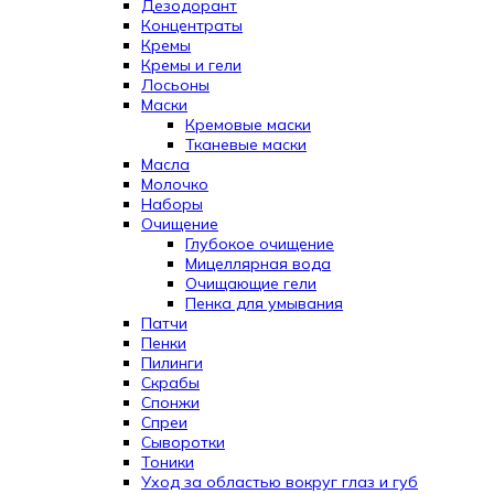
Дезодорант
Концентраты
Кремы
Кремы и гели
Лосьоны
Маски
Кремовые маски
Тканевые маски
Масла
Молочко
Наборы
Очищение
Глубокое очищение
Мицеллярная вода
Очищающие гели
Пенка для умывания
Патчи
Пенки
Пилинги
Скрабы
Спонжи
Спреи
Сыворотки
Тоники
Уход за областью вокруг глаз и губ