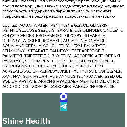
витамин красоты – также способствует регенерации кожи и
сокращает морщины. Нежно воздействует на кожу, улучшает
способность эпидермиса удерживать влагу, устраняет
покраснения и предупреждает возрастную пигментацию.
Состав: AQUA (WATER), PENTYLENE GLYCOL, GLYCERIN,
METHYL GLUCOSE SESQUISTEARATE, OLEIC/LINOLEIC/LINOLENIC
POLYGLYCERIDES, PROPANEDIOL, GLYCERYL STEARATE,
CETEARYL ALCOHOL, ISOAMYL LAURATE, NIACINAMIDE,
SQUALANE, CETYL ALCOHOL, ETHYLHEXYL PALMITATE,
ETHYLHEXYL STEARATE, PALMITOYL TETRAPEPTIDE-7,
PALMITOYL TRIPEPTIDE-1, 3-O-ETHYL ASCORBIC ACID, RETINYL
PALMITATE, SODIUM PCA, TOCOPHEROL, BUTYLENE GLYCOL,
HYDROGENATED COCO-GLYCERIDES, HYDROXYETHYL
ACRYLATE/SODIUM ACRYLOYLDIMETHYL TAURATE COPOLYMER,
XANTHAN GUM, HELIANTHUS ANNUUS (SUNFLOWER) SEED OIL,
SODIUM PHYTATE, ARACHIS HYPOGAEA (PEANUT) OIL, CITRIC
ACID, COCO GLUCOSIDE, CARBOMER, PARFUM (FRAGRANCE)
Shine Health