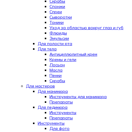
Скрабы
Спонжи
Спреи
Сыворотки
Тоники
Уход за областью вокруг глаз и губ
Флюиды
Эмульсии
Для полости рта
Для тела
Антицеллюлитный крем
Кремы и гели
Лосьон
Масла
Пенки
Скрабы
Для мастеров
Для маникюра
Инструменты для маникюра
Препараты
Для педикюра
Инструменты
Препараты
Инструменты
Для фото