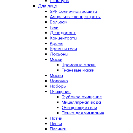
Шампунь
Для лица
SPF Солнечная защита
Ампульные концентраты
Бальзам
Гели
Дезодорант
Концентраты
Кремы
Кремы и гели
Лосьоны
Маски
Кремовые маски
Тканевые маски
Масла
Молочко
Наборы
Очищение
Глубокое очищение
Мицеллярная вода
Очищающие гели
Пенка для умывания
Патчи
Пенки
Пилинги