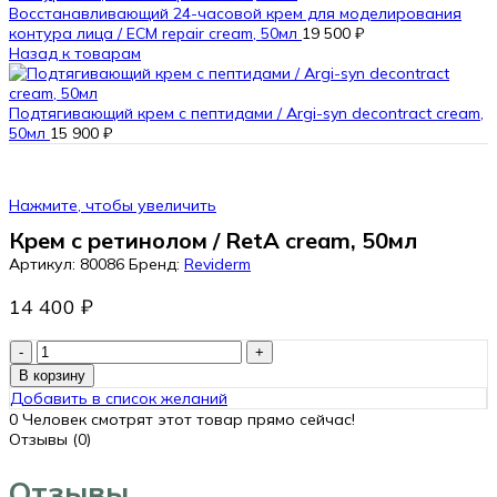
Восстанавливающий 24-часовой крем для моделирования
контура лица / ECM repair cream, 50мл
19 500
₽
Назад к товарам
Подтягивающий крем с пептидами / Argi-syn decontract cream,
50мл
15 900
₽
Нажмите, чтобы увеличить
Крем с ретинолом / RetA cream, 50мл
Артикул:
80086
Бренд:
Reviderm
14 400
₽
Количество
товара
В корзину
Крем
Добавить в список желаний
с
0
Человек смотрят этот товар прямо сейчас!
ретинолом
Отзывы (0)
/
RetA
Отзывы
cream,