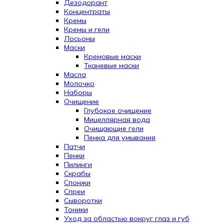
Дезодорант
Концентраты
Кремы
Кремы и гели
Лосьоны
Маски
Кремовые маски
Тканевые маски
Масла
Молочко
Наборы
Очищение
Глубокое очищение
Мицеллярная вода
Очищающие гели
Пенка для умывания
Патчи
Пенки
Пилинги
Скрабы
Спонжи
Спреи
Сыворотки
Тоники
Уход за областью вокруг глаз и губ