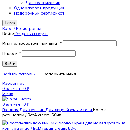
Для тела мужчин
Одноразовая продукция
Подарочный сертификат
Поиск
Вход / Регистрация
Войти
Создать аккаунт
Имя пользователя или Email
*
Пароль
*
Войти
Забыли пароль?
Запомнить меня
Избранное
0
элемент
0
₽
Меню
0
элемент
0
₽
Главная
Для женщин
Для лица
Кремы и гели
Крем с
ретинолом / RetA cream, 50мл