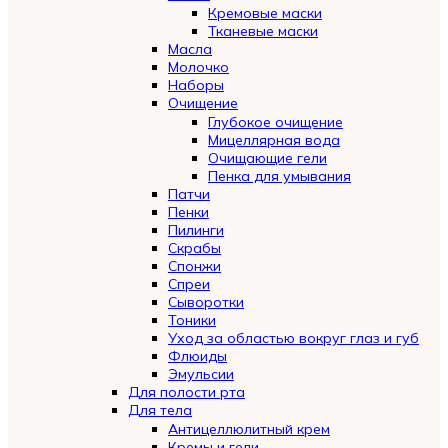
Кремовые маски
Тканевые маски
Масла
Молочко
Наборы
Очищение
Глубокое очищение
Мицеллярная вода
Очищающие гели
Пенка для умывания
Патчи
Пенки
Пилинги
Скрабы
Спонжи
Спреи
Сыворотки
Тоники
Уход за областью вокруг глаз и губ
Флюиды
Эмульсии
Для полости рта
Для тела
Антицеллюлитный крем
Кремы и гели