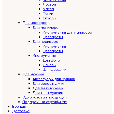
Лосьон
Масла
Пенки
Скрабы
Для мастеров
Для маникюра
Инструменты для маникюра
Препараты
Для педикюра
Инструменты
Препараты
Инструменты
Для фото
Основы
Шлифовщики
Для мужчин
Аксессуары для мужчин
Для волос мужчин
Для лица мужчин
Для тела мужчин
Одноразовая продукция
Подарочный сертификат
Automatically
Бренды
Hierarchic
Доставка