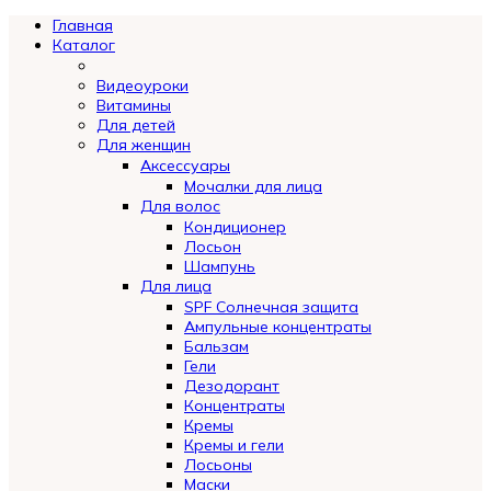
Главная
Каталог
Видеоуроки
Витамины
Для детей
Для женщин
Аксессуары
Мочалки для лица
Для волос
Кондиционер
Лосьон
Шампунь
Для лица
SPF Солнечная защита
Ампульные концентраты
Бальзам
Гели
Дезодорант
Концентраты
Кремы
Кремы и гели
Лосьоны
Маски