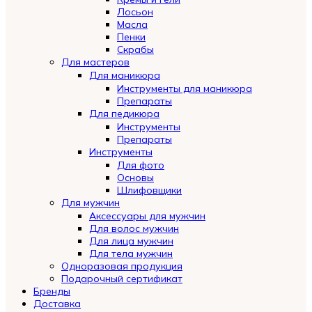
Лосьон
Масла
Пенки
Скрабы
Для мастеров
Для маникюра
Инструменты для маникюра
Препараты
Для педикюра
Инструменты
Препараты
Инструменты
Для фото
Основы
Шлифовщики
Для мужчин
Аксессуары для мужчин
Для волос мужчин
Для лица мужчин
Для тела мужчин
Одноразовая продукция
Подарочный сертификат
Automatically
Бренды
Hierarchic
Доставка