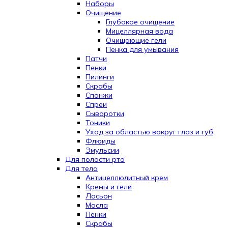
Наборы
Очищение
Глубокое очищение
Мицеллярная вода
Очищающие гели
Пенка для умывания
Патчи
Пенки
Пилинги
Скрабы
Спонжи
Спреи
Сыворотки
Тоники
Уход за областью вокруг глаз и губ
Флюиды
Эмульсии
Для полости рта
Для тела
Антицеллюлитный крем
Кремы и гели
Лосьон
Масла
Пенки
Скрабы