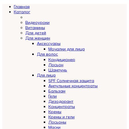
Главная
Каталог
Видеоуроки
Витамины
Для детей
Для женщин
Аксессуары
Мочалки для лица
Для волос
Кондиционер
Лосьон
Шампунь
Для лица
SPF Солнечная защита
Ампульные концентраты
Бальзам
Гели
Дезодорант
Концентраты
Кремы
Кремы и гели
Лосьоны
Маски