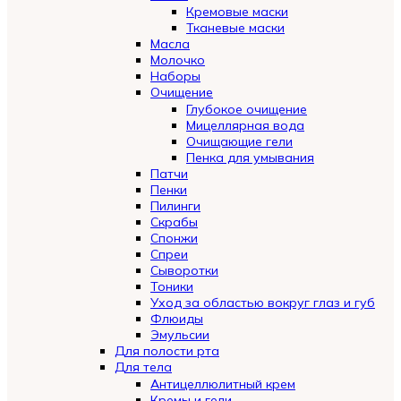
Кремовые маски
Тканевые маски
Масла
Молочко
Наборы
Очищение
Глубокое очищение
Мицеллярная вода
Очищающие гели
Пенка для умывания
Патчи
Пенки
Пилинги
Скрабы
Спонжи
Спреи
Сыворотки
Тоники
Уход за областью вокруг глаз и губ
Флюиды
Эмульсии
Для полости рта
Для тела
Антицеллюлитный крем
Кремы и гели