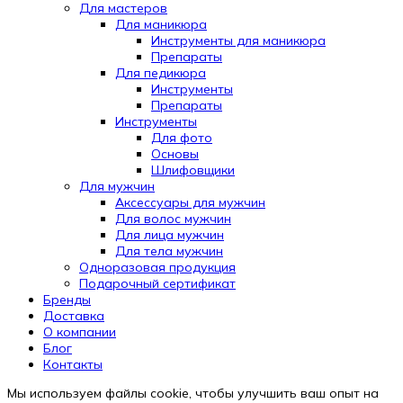
Для мастеров
Для маникюра
Инструменты для маникюра
Препараты
Для педикюра
Инструменты
Препараты
Инструменты
Для фото
Основы
Шлифовщики
Для мужчин
Аксессуары для мужчин
Для волос мужчин
Для лица мужчин
Для тела мужчин
Одноразовая продукция
Подарочный сертификат
Automatically
Бренды
Hierarchic
Доставка
Categories
О компании
in
Блог
Menu
Контакты
-
Мы используем файлы cookie, чтобы улучшить ваш опыт на
Version