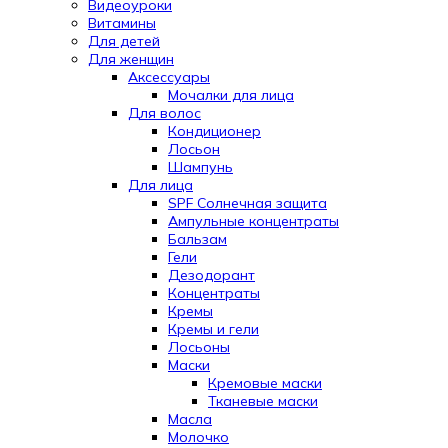
Видеоуроки
Витамины
Для детей
Для женщин
Аксессуары
Мочалки для лица
Для волос
Кондиционер
Лосьон
Шампунь
Для лица
SPF Солнечная защита
Ампульные концентраты
Бальзам
Гели
Дезодорант
Концентраты
Кремы
Кремы и гели
Лосьоны
Маски
Кремовые маски
Тканевые маски
Масла
Молочко