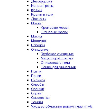
Дезодорант
Концентраты
Кремы
Кремы и гели
Лосьоны
Маски
Кремовые маски
Тканевые маски
Масла
Молочко
Наборы
Очищение
Глубокое очищение
Мицеллярная вода
Очищающие гели
Пенка для умывания
Патчи
Пенки
Пилинги
Скрабы
Спонжи
Спреи
Сыворотки
Тоники
Уход за областью вокруг глаз и губ