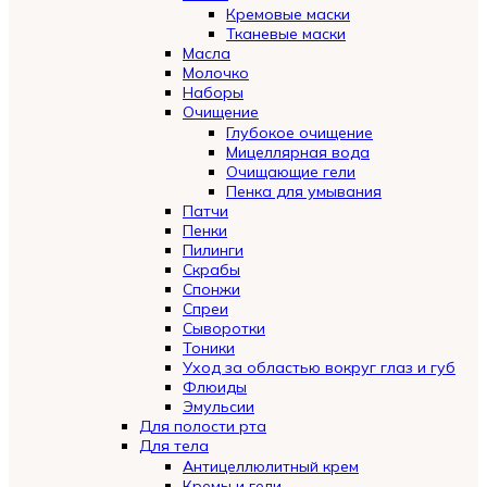
Кремовые маски
Тканевые маски
Масла
Молочко
Наборы
Очищение
Глубокое очищение
Мицеллярная вода
Очищающие гели
Пенка для умывания
Патчи
Пенки
Пилинги
Скрабы
Спонжи
Спреи
Сыворотки
Тоники
Уход за областью вокруг глаз и губ
Флюиды
Эмульсии
Для полости рта
Для тела
Антицеллюлитный крем
Кремы и гели