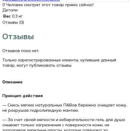
для
0
Человек смотрят этот товар прямо сейчас!
душа
Детали
250мл.
Вес
0.3 кг
Granted
Отзывы (0)
Pelle
Отзывы
Отзывов пока нет.
Только зарегистрированные клиенты, купившие данный
товар, могут публиковать отзывы.
Описание
Принцип действия
— Смесь мягких натуральных ПАВов бережно очищает кожу,
не разрушая гидролипидную мантию.
— За счет своей мягкости и избирательности гель для душа
смывает только загрязнения с поверхности кожи, не
затрагивая липидные пласты, которые отвечают за