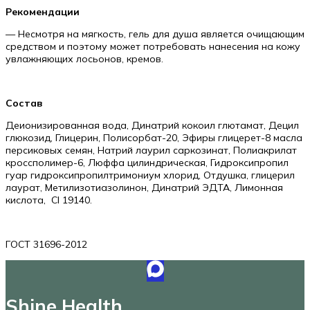
Рекомендации
— Несмотря на мягкость, гель для душа является очищающим
средством и поэтому может потребовать нанесения на кожу
увлажняющих лосьонов, кремов.
Состав
Деионизированная вода, Динатрий кокоил глютамат, Децил
глюкозид, Глицерин, Полисорбат-20, Эфиры глицерет-8 масла
персиковых семян, Натрий лаурил саркозинат, Полиакрилат
кроссполимер-6, Люффа цилиндрическая, Гидроксипропил
гуар гидроксипропилтримониум хлорид, Отдушка, глицерил
лаурат, Метилизотиазолинон, Динатрий ЭДТА, Лимонная
кислота, CI 19140.
ГОСТ 31696-2012
Shine Health