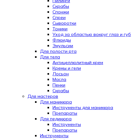
Пилинги
Скрабы
Спонжи
Спреи
Сыворотки
Тоники
Уход за областью вокруг глаз и губ
Флюиды
Эмульсии
Для полости рта
Для тела
Антицеллюлитный крем
Кремы и гели
Лосьон
Масла
Пенки
Скрабы
Для мастеров
Для маникюра
Инструменты для маникюра
Препараты
Для педикюра
Инструменты
Препараты
Инструменты