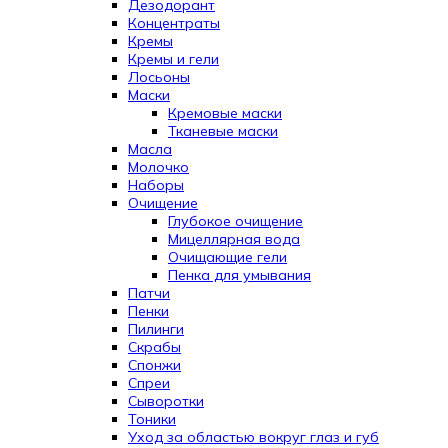
Дезодорант
Концентраты
Кремы
Кремы и гели
Лосьоны
Маски
Кремовые маски
Тканевые маски
Масла
Молочко
Наборы
Очищение
Глубокое очищение
Мицеллярная вода
Очищающие гели
Пенка для умывания
Патчи
Пенки
Пилинги
Скрабы
Спонжи
Спреи
Сыворотки
Тоники
Уход за областью вокруг глаз и губ