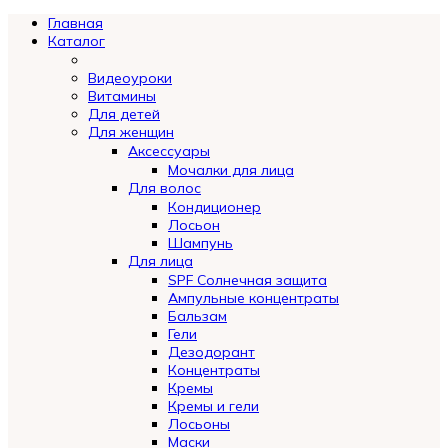
Главная
Каталог
Видеоуроки
Витамины
Для детей
Для женщин
Аксессуары
Мочалки для лица
Для волос
Кондиционер
Лосьон
Шампунь
Для лица
SPF Солнечная защита
Ампульные концентраты
Бальзам
Гели
Дезодорант
Концентраты
Кремы
Кремы и гели
Лосьоны
Маски