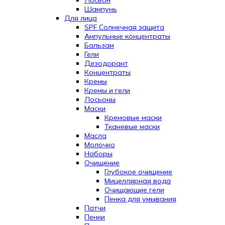
Шампунь
Для лица
SPF Солнечная защита
Ампульные концентраты
Бальзам
Гели
Дезодорант
Концентраты
Кремы
Кремы и гели
Лосьоны
Маски
Кремовые маски
Тканевые маски
Масла
Молочко
Наборы
Очищение
Глубокое очищение
Мицеллярная вода
Очищающие гели
Пенка для умывания
Патчи
Пенки