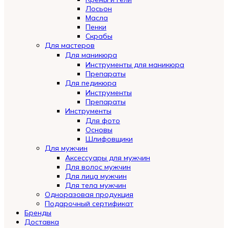
Лосьон
Масла
Пенки
Скрабы
Для мастеров
Для маникюра
Инструменты для маникюра
Препараты
Для педикюра
Инструменты
Препараты
Инструменты
Для фото
Основы
Шлифовщики
Для мужчин
Аксессуары для мужчин
Для волос мужчин
Для лица мужчин
Для тела мужчин
Одноразовая продукция
Подарочный сертификат
Automatically
Бренды
Hierarchic
Доставка