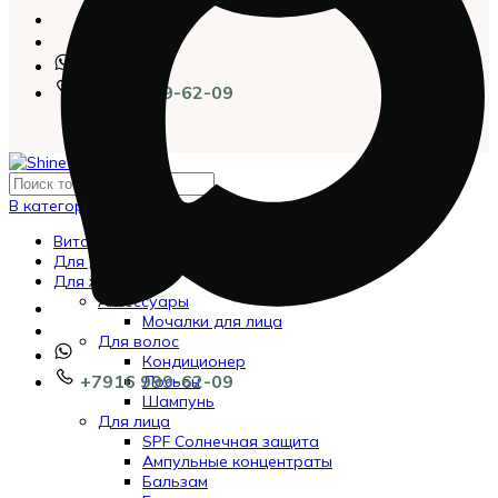
+7916 999-62-09
В категории
Витамины
Для детей
Для женщин
Аксессуары
Мочалки для лица
Для волос
Кондиционер
+7916 999-62-09
Лосьон
Шампунь
Для лица
SPF Солнечная защита
Ампульные концентраты
Бальзам