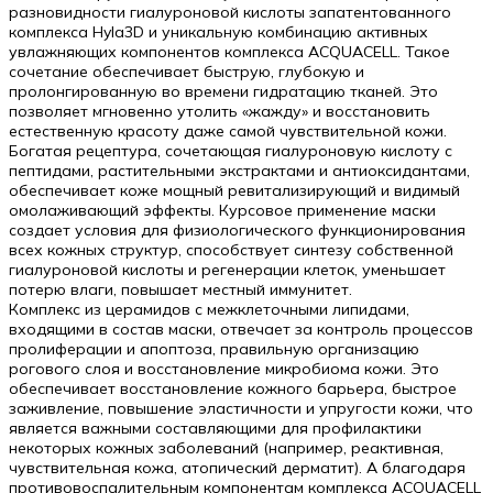
разновидности гиалуроновой кислоты запатентованного
комплекса Hyla3D и уникальную комбинацию активных
увлажняющих компонентов комплекса AСQUACELL. Такое
сочетание обеспечивает быструю, глубокую и
пролонгированную во времени гидратацию тканей. Это
позволяет мгновенно утолить «жажду» и восстановить
естественную красоту даже самой чувствительной кожи.
Богатая рецептура, сочетающая гиалуроновую кислоту с
пептидами, растительными экстрактами и антиоксидантами,
обеспечивает коже мощный ревитализирующий и видимый
омолаживающий эффекты. Курсовое применение маски
создает условия для физиологического функционирования
всех кожных структур, способствует синтезу собственной
гиалуроновой кислоты и регенерации клеток, уменьшает
потерю влаги, повышает местный иммунитет.
Комплекс из церамидов с межклеточными липидами,
входящими в состав маски, отвечает за контроль процессов
пролиферации и апоптоза, правильную организацию
рогового слоя и восстановление микробиома кожи. Это
обеспечивает восстановление кожного барьера, быстрое
заживление, повышение эластичности и упругости кожи, что
является важными составляющими для профилактики
некоторых кожных заболеваний (например, реактивная,
чувствительная кожа, атопический дерматит). А благодаря
противовоспалительным компонентам комплекса AСQUACELL