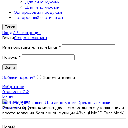
Для лица мужчин
Для тела мужчин
Одноразовая продукция
Подарочный сертификат
Поиск
Вход / Регистрация
Войти
Создать аккаунт
Имя пользователя или Email
*
Пароль
*
Войти
Забыли пароль?
Запомнить меня
Избранное
0
элемент
0
₽
Меню
Главная
Для женщин
Для лица
Маски
Кремовые маски
0
элемент
0
₽
Ревитализирующая маска для экстремального увлажнения и
восстановления барьерной функции 48мл, (Hyla3D Face Mask)
Новый