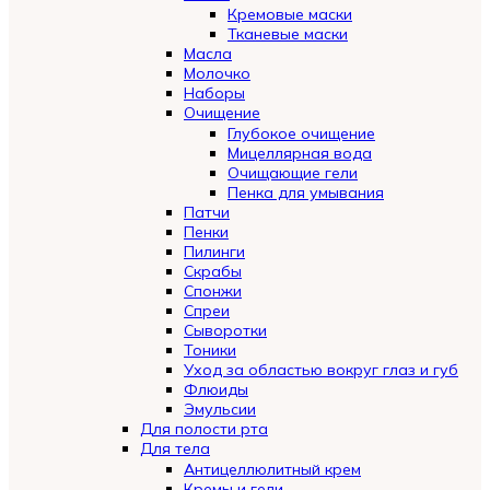
Кремовые маски
Тканевые маски
Масла
Молочко
Наборы
Очищение
Глубокое очищение
Мицеллярная вода
Очищающие гели
Пенка для умывания
Патчи
Пенки
Пилинги
Скрабы
Спонжи
Спреи
Сыворотки
Тоники
Уход за областью вокруг глаз и губ
Флюиды
Эмульсии
Для полости рта
Для тела
Антицеллюлитный крем
Кремы и гели