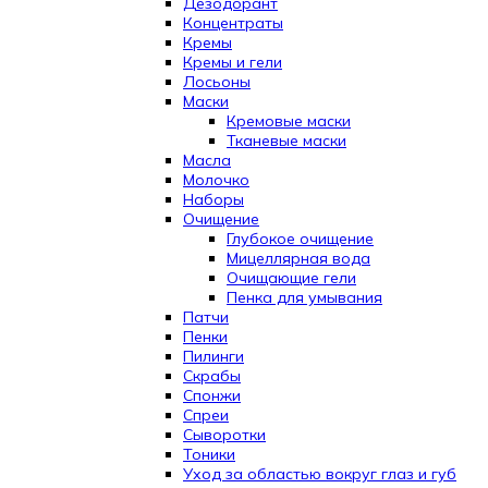
Дезодорант
Концентраты
Кремы
Кремы и гели
Лосьоны
Маски
Кремовые маски
Тканевые маски
Масла
Молочко
Наборы
Очищение
Глубокое очищение
Мицеллярная вода
Очищающие гели
Пенка для умывания
Патчи
Пенки
Пилинги
Скрабы
Спонжи
Спреи
Сыворотки
Тоники
Уход за областью вокруг глаз и губ