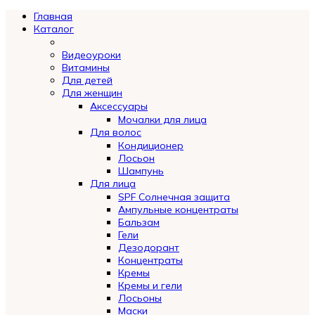
Главная
Каталог
Видеоуроки
Витамины
Для детей
Для женщин
Аксессуары
Мочалки для лица
Для волос
Кондиционер
Лосьон
Шампунь
Для лица
SPF Солнечная защита
Ампульные концентраты
Бальзам
Гели
Дезодорант
Концентраты
Кремы
Кремы и гели
Лосьоны
Маски