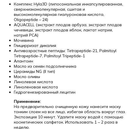
Комплекс Hyla3D (липосомальная инкапсулированная,
сверхнизкомолекулярная, сшитая и
высокомолекулярная гиалуроновая кислота,
Oligopeptide – 24)
AQUACELL (экстракт плодов арбуза, экстракт плодов
чечевицы, экстракт плодов яблок, лактат натрия,
натрий PCA)
Мочевина
Глицирризат дикалия
Антивозрастные пептиды: Tetrapeptide-21, Palmitoyl
Tetrapeptide-7, Palmitoyl Tripeptide-1
Алантоин
Масло из семян подсолнечника
Церамиды NG (II тип)
Масло оливы
Линолевая кислота
Линоленовая кислота
Гидрогенезированный лецитин
Применение:
На предварительно очищенную кожу нанесите маску
тонким слоем на все лицо, избегая область вокруг глаз.
Экспозиция 10 минут. Удалите маску водой с помощью
косметических салфеток. Использовать 1 – 2 раза в
неделю.