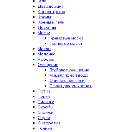
Гели
Дезодорант
Концентраты
Кремы
Кремы и гели
Лосьоны
Маски
Кремовые маски
Тканевые маски
Масла
Молочко
Наборы
Очищение
Глубокое очищение
Мицеллярная вода
Очищающие гели
Пенка для умывания
Патчи
Пенки
Пилинги
Скрабы
Спонжи
Спреи
Сыворотки
Тоники