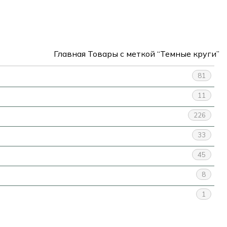
Главная
Товары с меткой “Темные круги”
81
11
226
33
45
8
1