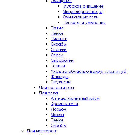
Очищение
Глубокое очищение
Мицеллярная вода
Очищающие гели
Пенка для умывания
Патчи
Пенки
Пилинги
Скрабы
Спонжи
Спреи
Сыворотки
Тоники
Уход за областью вокруг глаз и губ
Флюиды
Эмульсии
Для полости рта
Для тела
Антицеллюлитный крем
Кремы и гели
Лосьон
Масла
Пенки
Скрабы
Для мастеров