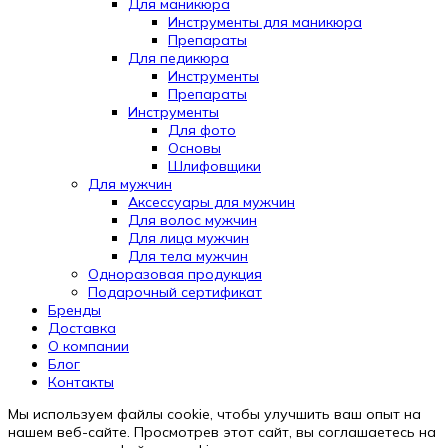
Для маникюра
Инструменты для маникюра
Препараты
Для педикюра
Инструменты
Препараты
Инструменты
Для фото
Основы
Шлифовщики
Для мужчин
Аксессуары для мужчин
Для волос мужчин
Для лица мужчин
Для тела мужчин
Одноразовая продукция
Подарочный сертификат
Бренды
Automatically
Доставка
Hierarchic
О компании
Categories
Блог
in
Контакты
Menu
-
Мы используем файлы cookie, чтобы улучшить ваш опыт на
Version
нашем веб-сайте. Просмотрев этот сайт, вы соглашаетесь на
2.0.12