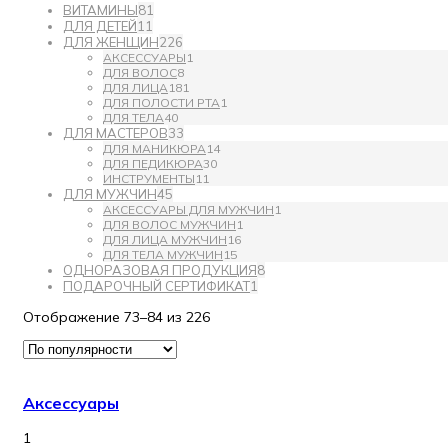
ВИТАМИНЫ
81
ДЛЯ ДЕТЕЙ
11
ДЛЯ ЖЕНЩИН
226
АКСЕССУАРЫ
1
ДЛЯ ВОЛОС
8
ДЛЯ ЛИЦА
181
ДЛЯ ПОЛОСТИ РТА
1
ДЛЯ ТЕЛА
40
ДЛЯ МАСТЕРОВ
33
ДЛЯ МАНИКЮРА
14
ДЛЯ ПЕДИКЮРА
30
ИНСТРУМЕНТЫ
11
ДЛЯ МУЖЧИН
45
АКСЕССУАРЫ ДЛЯ МУЖЧИН
1
ДЛЯ ВОЛОС МУЖЧИН
1
ДЛЯ ЛИЦА МУЖЧИН
16
ДЛЯ ТЕЛА МУЖЧИН
15
ОДНОРАЗОВАЯ ПРОДУКЦИЯ
8
ПОДАРОЧНЫЙ СЕРТИФИКАТ
1
Отображение 73–84 из 226
Аксессуары
1