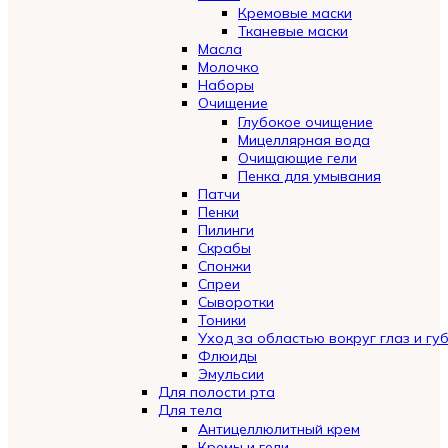
Кремовые маски
Тканевые маски
Масла
Молочко
Наборы
Очищение
Глубокое очищение
Мицеллярная вода
Очищающие гели
Пенка для умывания
Патчи
Пенки
Пилинги
Скрабы
Спонжи
Спреи
Сыворотки
Тоники
Уход за областью вокруг глаз и гу
Флюиды
Эмульсии
Для полости рта
Для тела
Антицеллюлитный крем
Кремы и гели