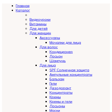
Главная
Каталог
Видеоуроки
Витамины
Для детей
Для женщин
Аксессуары
Мочалки для лица
Для волос
Кондиционер
Лосьон
Шампунь
Для лица
SPF Солнечная защита
Ампульные концентраты
Бальзам
Гели
Дезодорант
Концентраты
Кремы
Кремы и гели
Лосьоны
Маски