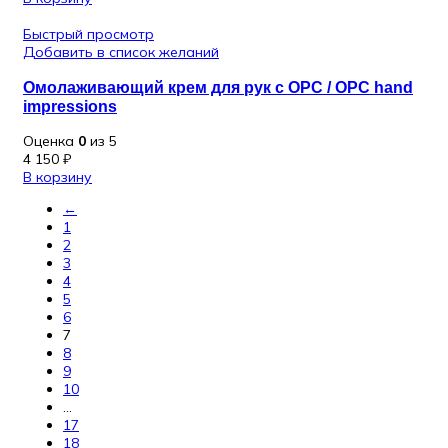
Быстрый просмотр
Добавить в список желаний
Омолаживающий крем для рук с OPC / OPC hand
impressions
Оценка
0
из 5
4 150
₽
В корзину
←
1
2
3
4
5
6
7
8
9
10
…
17
18