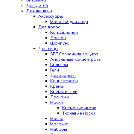
Витамины
Для детей
Для женщин
Аксессуары
Мочалки для лица
Для волос
Кондиционер
Лосьон
Шампунь
Для лица
SPF Солнечная защита
Ампульные концентраты
Бальзам
Гели
Дезодорант
Концентраты
Кремы
Кремы и гели
Лосьоны
Маски
Кремовые маски
Тканевые маски
Масла
Молочко
Наборы