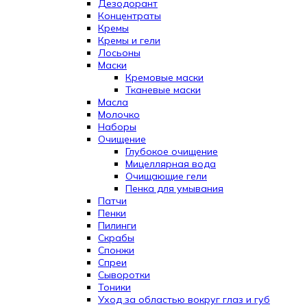
Дезодорант
Концентраты
Кремы
Кремы и гели
Лосьоны
Маски
Кремовые маски
Тканевые маски
Масла
Молочко
Наборы
Очищение
Глубокое очищение
Мицеллярная вода
Очищающие гели
Пенка для умывания
Патчи
Пенки
Пилинги
Скрабы
Спонжи
Спреи
Сыворотки
Тоники
Уход за областью вокруг глаз и губ