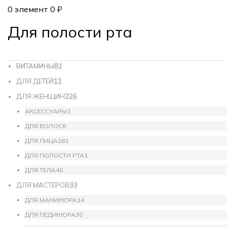
0
элемент
0
₽
Для полости рта
ВИТАМИНЫ
81
ДЛЯ ДЕТЕЙ
11
ДЛЯ ЖЕНЩИН
226
АКСЕССУАРЫ
1
ДЛЯ ВОЛОС
8
ДЛЯ ЛИЦА
181
ДЛЯ ПОЛОСТИ РТА
1
ДЛЯ ТЕЛА
40
ДЛЯ МАСТЕРОВ
33
ДЛЯ МАНИКЮРА
14
ДЛЯ ПЕДИКЮРА
30