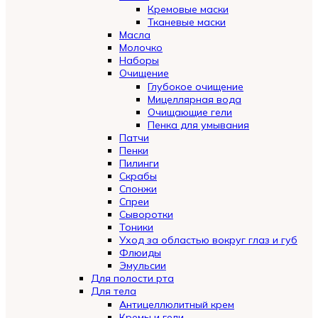
Кремовые маски
Тканевые маски
Масла
Молочко
Наборы
Очищение
Глубокое очищение
Мицеллярная вода
Очищающие гели
Пенка для умывания
Патчи
Пенки
Пилинги
Скрабы
Спонжи
Спреи
Сыворотки
Тоники
Уход за областью вокруг глаз и губ
Флюиды
Эмульсии
Для полости рта
Для тела
Антицеллюлитный крем
Кремы и гели