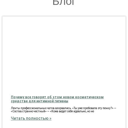
Блог
Почему все говорят об этом новом косметическом
средстве для интимной гигиены
Ленты профессиональных чатов взорвались. «Ты уже пробовала эту пенку?» —
«Состав странно честный» — «Кожа ведет себя идеально, но не
Читать полностью »