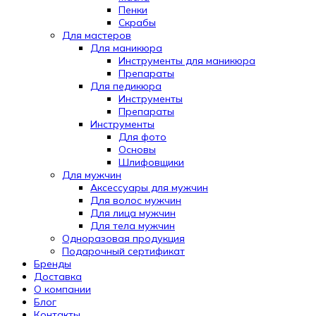
Пенки
Скрабы
Для мастеров
Для маникюра
Инструменты для маникюра
Препараты
Для педикюра
Инструменты
Препараты
Инструменты
Для фото
Основы
Шлифовщики
Для мужчин
Аксессуары для мужчин
Для волос мужчин
Для лица мужчин
Для тела мужчин
Одноразовая продукция
Подарочный сертификат
Automatically
Бренды
Hierarchic
Доставка
Categories
О компании
in
Блог
Menu
Контакты