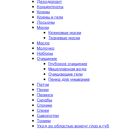
Дезодорант
Концентраты
Кремы
Кремы и гели
Лосьоны
Маски
Кремовые маски
Тканевые маски
Масла
Молочко
Наборы
Очищение
Глубокое очищение
Мицеллярная вода
Очищающие гели
Пенка для умывания
Патчи
Пенки
Пилинги
Скрабы
Спонжи
Спреи
Сыворотки
Тоники
Уход за областью вокруг глаз и губ