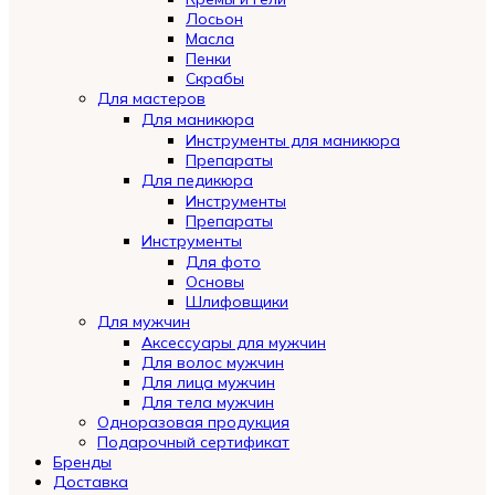
Лосьон
Масла
Пенки
Скрабы
Для мастеров
Для маникюра
Инструменты для маникюра
Препараты
Для педикюра
Инструменты
Препараты
Инструменты
Для фото
Основы
Шлифовщики
Для мужчин
Аксессуары для мужчин
Для волос мужчин
Для лица мужчин
Для тела мужчин
Одноразовая продукция
Подарочный сертификат
Automatically
Бренды
Hierarchic
Доставка