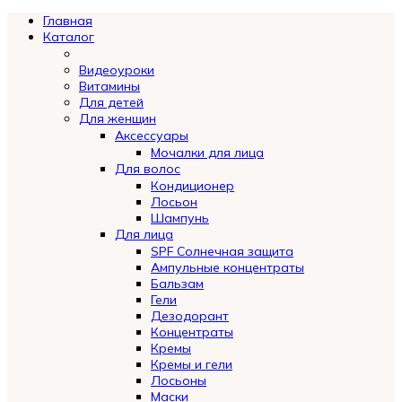
Главная
Каталог
Видеоуроки
Витамины
Для детей
Для женщин
Аксессуары
Мочалки для лица
Для волос
Кондиционер
Лосьон
Шампунь
Для лица
SPF Солнечная защита
Ампульные концентраты
Бальзам
Гели
Дезодорант
Концентраты
Кремы
Кремы и гели
Лосьоны
Маски