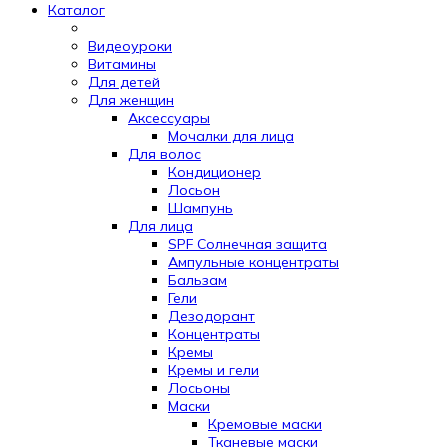
Каталог
Видеоуроки
Витамины
Для детей
Для женщин
Аксессуары
Мочалки для лица
Для волос
Кондиционер
Лосьон
Шампунь
Для лица
SPF Солнечная защита
Ампульные концентраты
Бальзам
Гели
Дезодорант
Концентраты
Кремы
Кремы и гели
Лосьоны
Маски
Кремовые маски
Тканевые маски