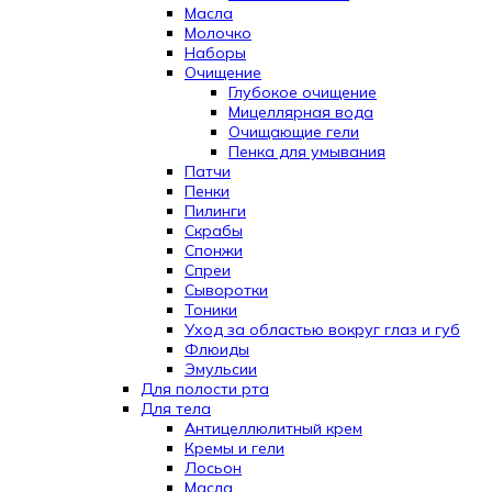
Масла
Молочко
Наборы
Очищение
Глубокое очищение
Мицеллярная вода
Очищающие гели
Пенка для умывания
Патчи
Пенки
Пилинги
Скрабы
Спонжи
Спреи
Сыворотки
Тоники
Уход за областью вокруг глаз и губ
Флюиды
Эмульсии
Для полости рта
Для тела
Антицеллюлитный крем
Кремы и гели
Лосьон
Масла