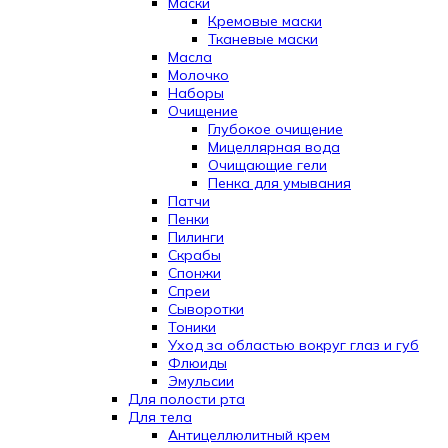
Маски
Кремовые маски
Тканевые маски
Масла
Молочко
Наборы
Очищение
Глубокое очищение
Мицеллярная вода
Очищающие гели
Пенка для умывания
Патчи
Пенки
Пилинги
Скрабы
Спонжи
Спреи
Сыворотки
Тоники
Уход за областью вокруг глаз и губ
Флюиды
Эмульсии
Для полости рта
Для тела
Антицеллюлитный крем