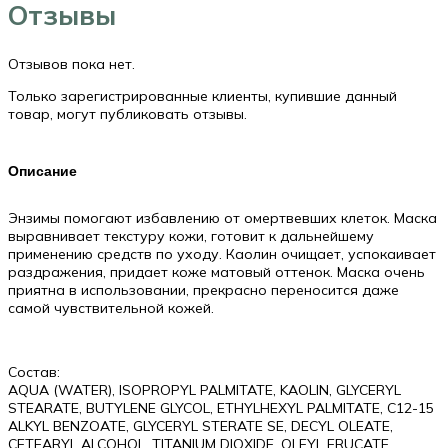
paste,
Отзывы
50мл
Отзывов пока нет.
Только зарегистрированные клиенты, купившие данный
товар, могут публиковать отзывы.
Описание
Энзимы помогают избавлению от омертвевших клеток. Маска
выравнивает текстуру кожи, готовит к дальнейшему
применению средств по уходу. Каолин очищает, успокаивает
раздражения, придает коже матовый оттенок. Маска очень
приятна в использовании, прекрасно переносится даже
самой чувствительной кожей.
Состав:
AQUA (WATER), ISOPROPYL PALMITATE, KAOLIN, GLYCERYL
STEARATE, BUTYLENE GLYCOL, ETHYLHEXYL PALMITATE, C12-15
ALKYL BENZOATE, GLYCERYL STERATE SE, DECYL OLEATE,
CETEARYL ALCOHOL, TITANIUM DIOXIDE, OLEYL ERUCATE,