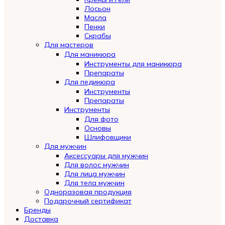
Лосьон
Масла
Пенки
Скрабы
Для мастеров
Для маникюра
Инструменты для маникюра
Препараты
Для педикюра
Инструменты
Препараты
Инструменты
Для фото
Основы
Шлифовщики
Для мужчин
Аксессуары для мужчин
Для волос мужчин
Для лица мужчин
Для тела мужчин
Одноразовая продукция
Подарочный сертификат
Automatically
Бренды
Hierarchic
Доставка