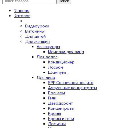
Поиск
Главная
Каталог
Видеоуроки
Витамины
Для детей
Для женщин
Аксессуары
Мочалки для лица
Для волос
Кондиционер
Лосьон
Шампунь
Для лица
SPF Солнечная защита
Ампульные концентраты
Бальзам
Гели
Дезодорант
Концентраты
Кремы
Кремы и гели
Лосьоны