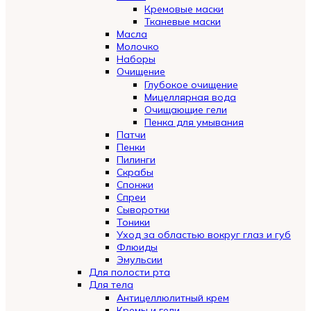
Кремовые маски
Тканевые маски
Масла
Молочко
Наборы
Очищение
Глубокое очищение
Мицеллярная вода
Очищающие гели
Пенка для умывания
Патчи
Пенки
Пилинги
Скрабы
Спонжи
Спреи
Сыворотки
Тоники
Уход за областью вокруг глаз и губ
Флюиды
Эмульсии
Для полости рта
Для тела
Антицеллюлитный крем
Кремы и гели