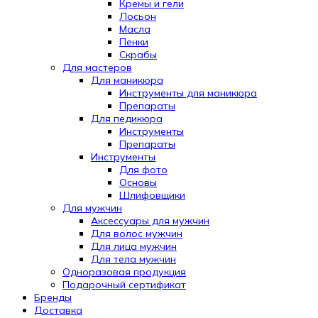
Кремы и гели
Лосьон
Масла
Пенки
Скрабы
Для мастеров
Для маникюра
Инструменты для маникюра
Препараты
Для педикюра
Инструменты
Препараты
Инструменты
Для фото
Основы
Шлифовщики
Для мужчин
Аксессуары для мужчин
Для волос мужчин
Для лица мужчин
Для тела мужчин
Одноразовая продукция
Подарочный сертификат
Automatically
Бренды
Hierarchic
Доставка