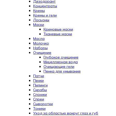
Дезодорант
Концентраты
Кремы
Кремы и гели
Лосьоны
Маски
Кремовые маски
Тканевые маски
Масла
Молочко
Наборы
Очищение
Глубокое очищение
Мицеллярная вода
Очищающие гели
Пенка для умывания
Патчи
Пенки
Пилинги
Скрабы
Спонжи
Спреи
Сыворотки
Тоники
Уход за областью вокруг глаз и губ