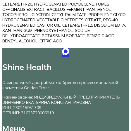
CETEARETH-20, HYDROGENATED POLYDECENE, FOMES
OFFICINALIS EXTRACT, BACILLUS FERMENT, PANTHENOL,
TOCOPHEROL, GLYCERIN, CETYL PALMITATE, PROPYLENE GLYCOL,
HYDROGENATED VEGETABLE GLYCERIDES CITRATE, PEG-40
HYDROGENATED CASTOR OIL, CETEARETH-12, DISODIUM EDTA,
XANTHAN GUM, PHENOXYETHANOL, SODIUM
DEHYDROACETATE, POTASSIUM SORBATE, BENZOIC ACID,
BENZYL ALCOHOL, CITRIC ACID
Shine Health
Официальный дистрибьютор бренда профессиональной
косметики Golden Trace
Наименование: ИНДИВИДУАЛЬНЫЙ ПРЕДПРИНИМАТЕЛЬ
ЗИНЧЕНКО ЕКАТЕРИНА КОНСТАНТИНОВНА
ИНН: 230215951709
ОГРНИП: 316237200069191
Меню