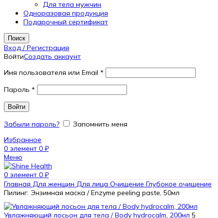
Для тела мужчин
Одноразовая продукция
Подарочный сертификат
Поиск
Вход / Регистрация
Войти
Создать аккаунт
Имя пользователя или Email
*
Пароль
*
Войти
Забыли пароль?
Запомнить меня
Избранное
0
элемент
0
₽
Меню
0
элемент
0
₽
Главная
Для женщин
Для лица
Очищение
Глубокое очищение
Пилинг: Энзимная маска / Enzyme peeling paste, 50мл
Увлажняющий лосьон для тела / Body hydrocalm, 200мл
5