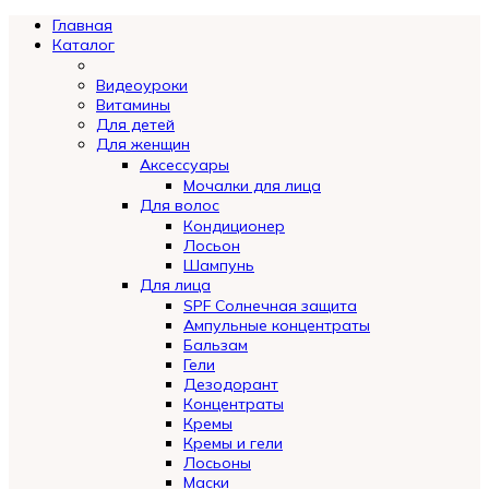
Главная
Каталог
Видеоуроки
Витамины
Для детей
Для женщин
Аксессуары
Мочалки для лица
Для волос
Кондиционер
Лосьон
Шампунь
Для лица
SPF Солнечная защита
Ампульные концентраты
Бальзам
Гели
Дезодорант
Концентраты
Кремы
Кремы и гели
Лосьоны
Маски