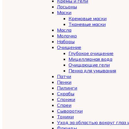
Кремы и гели
Лосьоны
Маски
Кремовые маски
Тканевые маски
Масла
Молочко
Наборы
Очищение
Глубокое очищение
Мицеллярная вода
Очищающие гели
Пенка для умывания
Патчи
Пенки
Пилинги
Скрабы
Спонжи
Спреи
Сыворотки
Тоники
Уход за областью вокруг глаз 
Флюиды