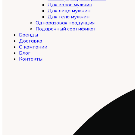
Для волос мужчин
Для лица мужчин
Для тела мужчин
Одноразовая продукция
Подарочный сертификат
Бренды
Automatically
Доставка
Hierarchic
О компании
Categories
Блог
in
Контакты
Menu
-
Version
2.0.12
|
Author:
Atakan
Au
|
Docs:
https://atakanau.blogspot.com/2021/01/auto
category-
menu-