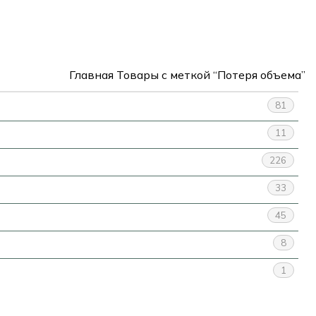
Главная
Товары с меткой “Потеря объема”
81
11
226
33
45
8
1