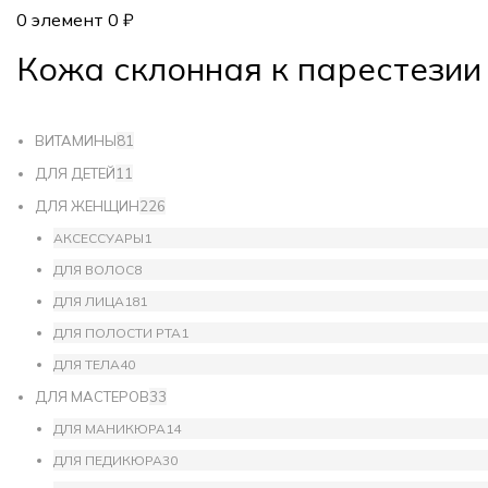
0
элемент
0
₽
Кожа склонная к парестезии
ВИТАМИНЫ
81
ДЛЯ ДЕТЕЙ
11
ДЛЯ ЖЕНЩИН
226
АКСЕССУАРЫ
1
ДЛЯ ВОЛОС
8
ДЛЯ ЛИЦА
181
ДЛЯ ПОЛОСТИ РТА
1
ДЛЯ ТЕЛА
40
ДЛЯ МАСТЕРОВ
33
ДЛЯ МАНИКЮРА
14
ДЛЯ ПЕДИКЮРА
30