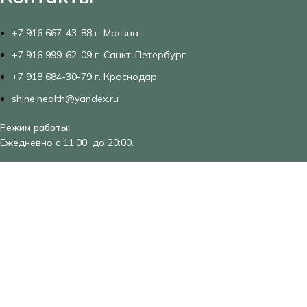
+7 916 667-43-88 г. Москва
+7 916 999-62-09 г. Санкт-Петербург
+7 918 684-30-79 г. Краснодар
shine.health@yandex.ru
Режим
работы:
Ежедневно с 11:00 до 20:00.
Адрес склада в Краснодаре
: ул. Гаражная 87
Самовывоз только по предварительному согласованию
Адрес склада в Москве
: ул. Доватора д.3 м.Фрунзенская
м.Спортивная
Адрес магазина в Санкт-Петербурге
:
Лиговский проспект 50,
литер Р, 2 этаж, 11 офис