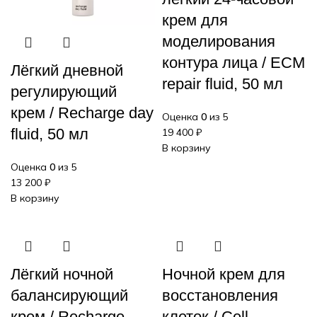
крем для
моделирования
контура лица / ECM
Лёгкий дневной
repair fluid, 50 мл
регулирующий
крем / Recharge day
Оценка
0
из 5
fluid, 50 мл
19 400
₽
В корзину
Оценка
0
из 5
13 200
₽
В корзину
Лёгкий ночной
Ночной крем для
балансирующий
восстановления
крем / Recharge
клеток / Cell