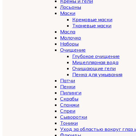
Кремы и гели
Лосьоны
Маски
Кремовые маски
Тканевые маски
Масла
Молочко
Наборы
Очищение
Глубокое очищение
Мицеллярная вода
Очищающие гели
Пенка для умывания
Патчи
Пенки
Пилинги
Скрабы
Спонжи
Спреи
Сыворотки
Тоники
Уход за областью вокруг глаз 
Флюиды