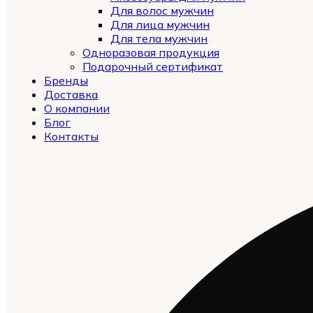
Для волос мужчин
Для лица мужчин
Для тела мужчин
Одноразовая продукция
Подарочный сертификат
Бренды
Automatically
Доставка
Hierarchic
О компании
Categories
Блог
in
Контакты
Menu
-
Version
2.0.12
|
Author:
Atakan
Au
|
Docs:
https://atakanau.blogspot.com/2021/01/auto
category-
menu-