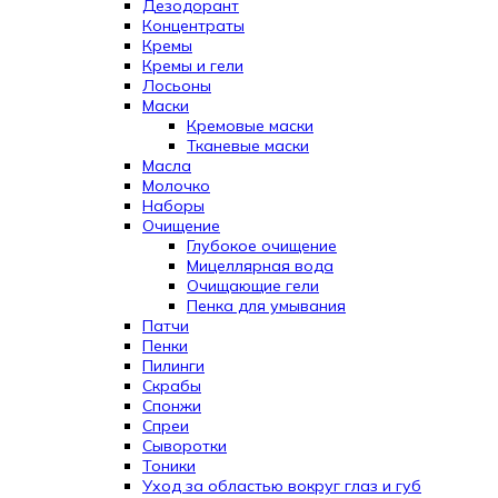
Дезодорант
Концентраты
Кремы
Кремы и гели
Лосьоны
Маски
Кремовые маски
Тканевые маски
Масла
Молочко
Наборы
Очищение
Глубокое очищение
Мицеллярная вода
Очищающие гели
Пенка для умывания
Патчи
Пенки
Пилинги
Скрабы
Спонжи
Спреи
Сыворотки
Тоники
Уход за областью вокруг глаз и губ