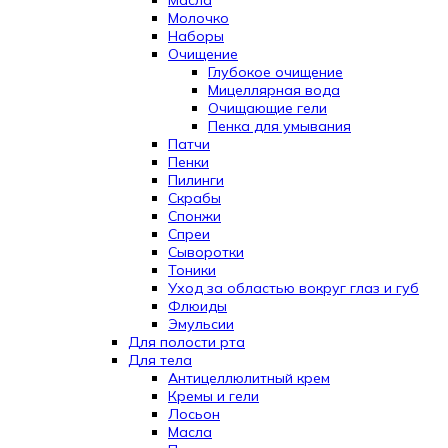
Масла
Молочко
Наборы
Очищение
Глубокое очищение
Мицеллярная вода
Очищающие гели
Пенка для умывания
Патчи
Пенки
Пилинги
Скрабы
Спонжи
Спреи
Сыворотки
Тоники
Уход за областью вокруг глаз и губ
Флюиды
Эмульсии
Для полости рта
Для тела
Антицеллюлитный крем
Кремы и гели
Лосьон
Масла