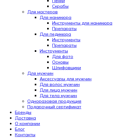
Пенки
Скрабы
Для мастеров
Для маникюра
Инструменты для маникюра
Препараты
Для педикюра
Инструменты
Препараты
Инструменты
Для фото
Основы
Шлифовщики
Для мужчин
Аксессуары для мужчин
Для волос мужчин
Для лица мужчин
Для тела мужчин
Одноразовая продукция
Подарочный сертификат
Бренды
Automatically
Доставка
Hierarchic
О компании
Categories
Блог
in
Контакты
Menu