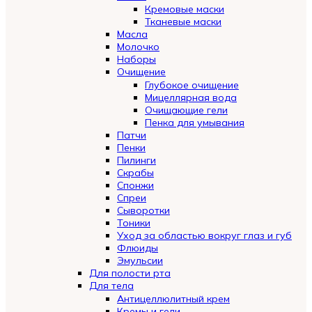
Кремовые маски
Тканевые маски
Масла
Молочко
Наборы
Очищение
Глубокое очищение
Мицеллярная вода
Очищающие гели
Пенка для умывания
Патчи
Пенки
Пилинги
Скрабы
Спонжи
Спреи
Сыворотки
Тоники
Уход за областью вокруг глаз и губ
Флюиды
Эмульсии
Для полости рта
Для тела
Антицеллюлитный крем
Кремы и гели