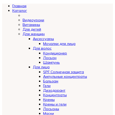
Главная
Каталог
Видеоуроки
Витамины
Для детей
Для женщин
Аксессуары
Мочалки для лица
Для волос
Кондиционер
Лосьон
Шампунь
Для лица
SPF Солнечная защита
Ампульные концентраты
Бальзам
Гели
Дезодорант
Концентраты
Кремы
Кремы и гели
Лосьоны
Маски