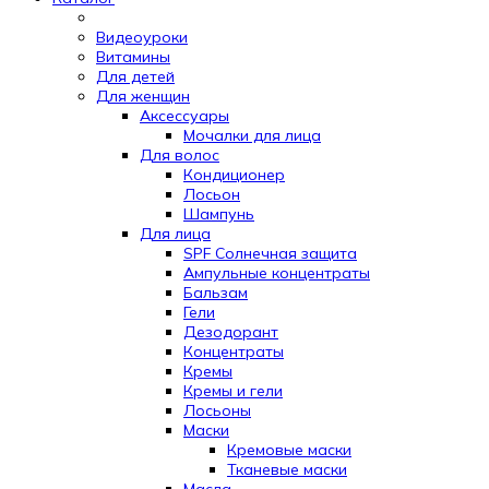
Видеоуроки
Витамины
Для детей
Для женщин
Аксессуары
Мочалки для лица
Для волос
Кондиционер
Лосьон
Шампунь
Для лица
SPF Солнечная защита
Ампульные концентраты
Бальзам
Гели
Дезодорант
Концентраты
Кремы
Кремы и гели
Лосьоны
Маски
Кремовые маски
Тканевые маски