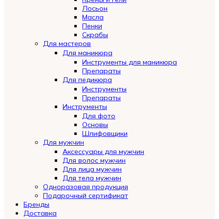
Лосьон
Масла
Пенки
Скрабы
Для мастеров
Для маникюра
Инструменты для маникюра
Препараты
Для педикюра
Инструменты
Препараты
Инструменты
Для фото
Основы
Шлифовщики
Для мужчин
Аксессуары для мужчин
Для волос мужчин
Для лица мужчин
Для тела мужчин
Одноразовая продукция
Подарочный сертификат
Бренды
Automatically
Доставка
Hierarchic